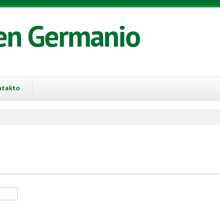
en Germanio
ntakto