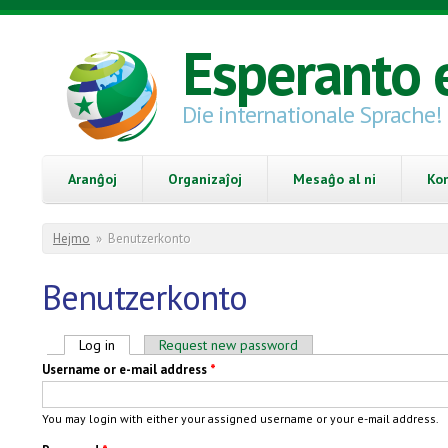
Skip to main content
Esperanto 
Die internationale Sprache!
Aranĝoj
Organizaĵoj
Mesaĝo al ni
Ko
You are here
Hejmo
»
Benutzerkonto
Benutzerkonto
Primary tabs
Log in
(active tab)
Request new password
Username or e-mail address
*
You may login with either your assigned username or your e-mail address.