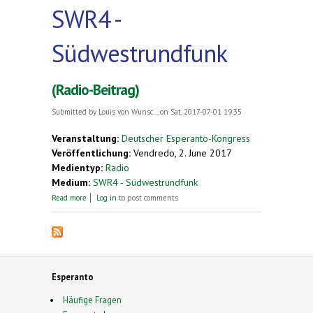
SWR4 -
Südwestrundfunk
(Radio-Beitrag)
Submitted by
Louis von Wunsc...
on Sat, 2017-07-01 19:35
Veranstaltung:
Deutscher Esperanto-Kongress
Veröffentlichung:
Vendredo, 2. June 2017
Medientyp:
Radio
Medium:
SWR4 - Südwestrundfunk
about (Radio-Beitrag)
Read more
Log in
to post comments
Esperanto
Häufige Fragen