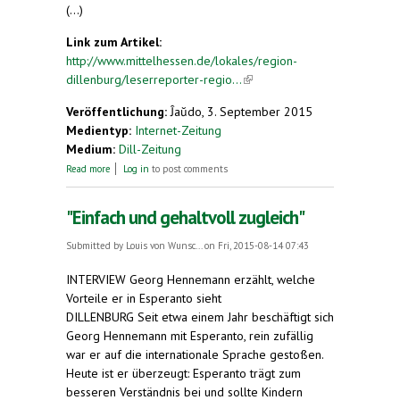
(...)
Link zum Artikel:
http://www.mittelhessen.de/lokales/region-
dillenburg/leserreporter-regio...
(link is external)
Veröffentlichung:
Ĵaŭdo, 3. September 2015
Medientyp:
Internet-Zeitung
Medium:
Dill-Zeitung
about Am 26. September wird wie jedes Jahr der
Read more
Log in
to post comments
Europäische Tag der Sprachen gefeiert!
"Einfach und gehaltvoll zugleich"
Submitted by
Louis von Wunsc...
on Fri, 2015-08-14 07:43
INTERVIEW Georg Hennemann erzählt, welche
Vorteile er in Esperanto sieht
DILLENBURG Seit etwa einem Jahr beschäftigt sich
Georg Hennemann mit Esperanto, rein zufällig
war er auf die internationale Sprache gestoßen.
Heute ist er überzeugt: Esperanto trägt zum
besseren Verständnis bei und sollte Kindern