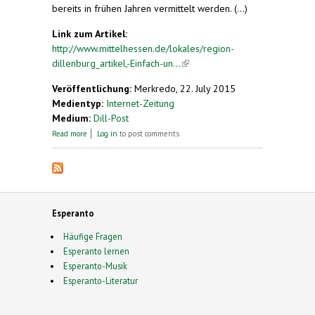
bereits in frühen Jahren vermittelt werden. (...)
Link zum Artikel:
http://www.mittelhessen.de/lokales/region-
dillenburg_artikel,-Einfach-un...
(link is external)
Veröffentlichung:
Merkredo, 22. July 2015
Medientyp:
Internet-Zeitung
Medium:
Dill-Post
about "Einfach und gehaltvoll zugleich"
Read more
Log in
to post comments
Esperanto
Häufige Fragen
Esperanto lernen
Esperanto-Musik
Esperanto-Literatur