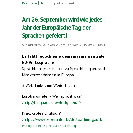
about Was ein Dillenburger mit der Sprache
Read more
Log in
to post comments
Esperanto zu tun hat
Am 26. September wird wie jedes
Jahr der Europäische Tag der
Sprachen gefeiert!
Submitted by
Louis von Wunsc...
on Wed, 2015-09-09 10:01
Es fehlt jedoch eine gemeinsame neutrale
EU-Amtssprache
Sprachbarrieren führen zu Sprachlosigkeit und
Missverständnissen in Europa
3 Web-Links zum Weiterlesen:
Eurobarometer - Wer spricht was?
:
http://languageknowledge.eu/
(link is external)
Praktikables Englisch?
:
https://www.esperanto.de/de/joachim-gauck-
europa-rede-pressemitteilung