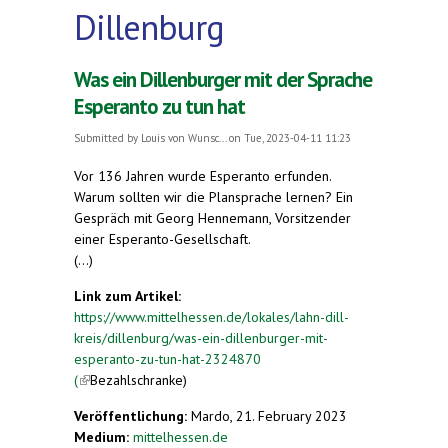
Dillenburg
Was ein Dillenburger mit der Sprache
Esperanto zu tun hat
Submitted by
Louis von Wunsc...
on Tue, 2023-04-11 11:23
Vor 136 Jahren wurde Esperanto erfunden.
Warum sollten wir die Plansprache lernen? Ein
Gespräch mit Georg Hennemann, Vorsitzender
einer Esperanto-Gesellschaft.
(...)
Link zum Artikel:
https://www.mittelhessen.de/lokales/lahn-dill-
kreis/dillenburg/was-ein-dillenburger-mit-
esperanto-zu-tun-hat-2324870
(
(link is external)
Bezahlschranke)
Veröffentlichung:
Mardo, 21. February 2023
Medium:
mittelhessen.de