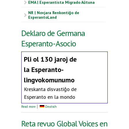
EMA | Esperantista Migrado Aŭtuna
NR | Novjara Renkontiĝo de
EsperantoLand
Deklaro de Germana
Esperanto-Asocio
Pli ol 130 jaroj de
la
Esperanto-
lingvokomunumo
Kreskanta disvastiĝo de
Esperanto en la mondo
about Deklaro de Germana Esperanto-Asocio
Read more
Deutsch
Reta revuo Global Voices en