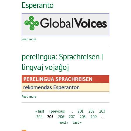
Esperanto
about Reta revuo Global Voices en Esperanto
Read more
perelingua: Sprachreisen |
lingvaj vojaĝoj
about perelingua: Sprachreisen | lingvaj vojaĝoj
Read more
Pages
« first
‹ previous
…
201
202
203
204
205
206
207
208
209
…
next ›
last »