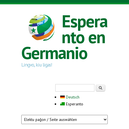
Skip to main content
Espera
nto en
Germanio
Lingvo, kiu ligas!
Search form
Serĉi
Deutsch
Esperanto