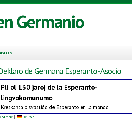
en Germanio
ntakto
Deklaro de Germana Esperanto-Asocio
Pli ol 130 jaroj de la
Esperanto-
lingvokomunumo
Kreskanta disvastiĝo de Esperanto en la mondo
about Deklaro de Germana Esperanto-Asocio
ead more
Deutsch