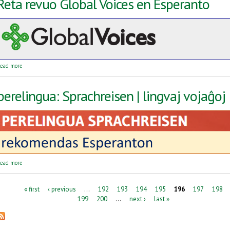
Reta revuo Global Voices en Esperanto
about Reta revuo Global Voices en Esperanto
ead more
perelingua: Sprachreisen | lingvaj vojaĝoj
about perelingua: Sprachreisen | lingvaj vojaĝoj
ead more
Pages
« first
‹ previous
…
192
193
194
195
196
197
198
199
200
…
next ›
last »