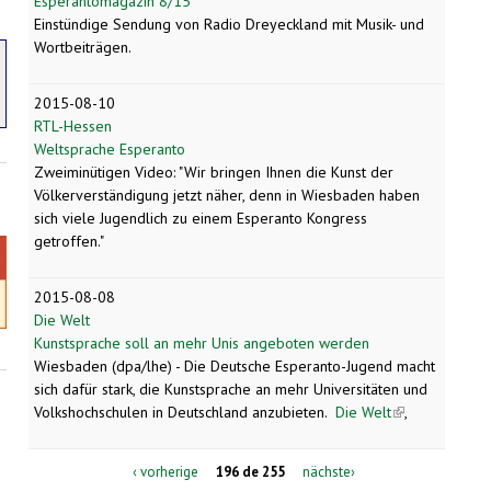
Esperantomagazin 8/15
Einstündige Sendung von Radio Dreyeckland mit Musik- und
Wortbeiträgen.
2015-08-10
RTL-Hessen
Weltsprache Esperanto
Zweiminütigen Video: "Wir bringen Ihnen die Kunst der
Völkerverständigung jetzt näher, denn in Wiesbaden haben
sich viele Jugendlich zu einem Esperanto Kongress
getroffen."
2015-08-08
Die Welt
Kunstsprache soll an mehr Unis angeboten werden
Wiesbaden (dpa/lhe) - Die Deutsche Esperanto-Jugend macht
sich dafür stark, die Kunstsprache an mehr Universitäten und
Volkshochschulen in Deutschland anzubieten.
Die Welt
(link is
,
external)
‹ vorherige
196 de 255
nächste›