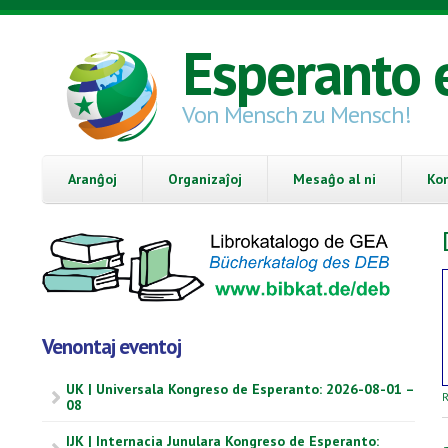
Skip to main content
Esperanto 
Von Mensch zu Mensch!
Aranĝoj
Organizaĵoj
Mesaĝo al ni
Ko
Venontaj eventoj
UK | Universala Kongreso de Esperanto: 2026-08-01 –
R
08
IJK | Internacia Junulara Kongreso de Esperanto: