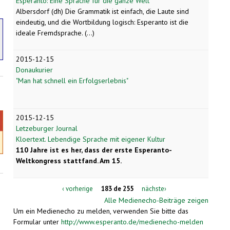
Esperanto: Eine Sprache für die ganze Welt
Albersdorf (dh) Die Grammatik ist einfach, die Laute sind
eindeutig, und die Wortbildung logisch: Esperanto ist die
ideale Fremdsprache. (...)
2015-12-15
Donaukurier
"Man hat schnell ein Erfolgserlebnis"
2015-12-15
Letzeburger Journal
Kloertext. Lebendige Sprache mit eigener Kultur
110 Jahre ist es her, dass der erste Esperanto-
Weltkongress stattfand. Am 15.
‹ vorherige
183 de 255
nächste›
Alle Medienecho-Beiträge zeigen
Um ein Medienecho zu melden, verwenden Sie bitte das
Formular unter
http://www.esperanto.de/medienecho-melden