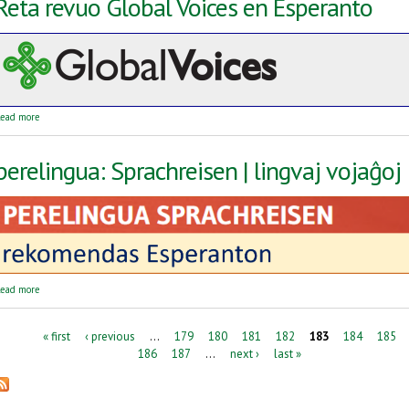
Reta revuo Global Voices en Esperanto
about Reta revuo Global Voices en Esperanto
ead more
perelingua: Sprachreisen | lingvaj vojaĝoj
about perelingua: Sprachreisen | lingvaj vojaĝoj
ead more
Pages
« first
‹ previous
…
179
180
181
182
183
184
185
186
187
…
next ›
last »