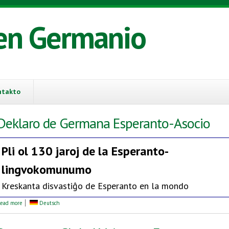
en Germanio
ntakto
Deklaro de Germana Esperanto-Asocio
Pli ol 130 jaroj de la
Esperanto-
lingvokomunumo
Kreskanta disvastiĝo de Esperanto en la mondo
about Deklaro de Germana Esperanto-Asocio
ead more
Deutsch