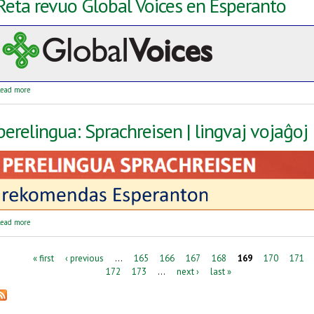
Reta revuo Global Voices en Esperanto
about Reta revuo Global Voices en Esperanto
ead more
perelingua: Sprachreisen | lingvaj vojaĝoj
about perelingua: Sprachreisen | lingvaj vojaĝoj
ead more
Pages
« first
‹ previous
…
165
166
167
168
169
170
171
172
173
…
next ›
last »