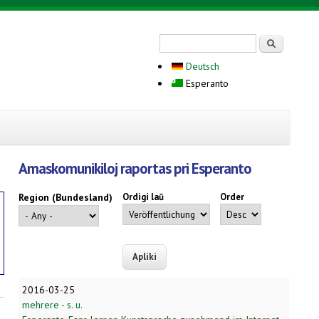
Search form
Serĉi
Deutsch
Esperanto
Amaskomunikiloj raportas pri Esperanto
Region (Bundesland)
Ordigi laŭ
Order
2016-03-25
mehrere - s. u.