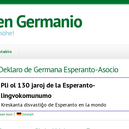
en Germanio
höhe!
ntakto
Deklaro de Germana Esperanto-Asocio
Pli ol 130 jaroj de la
Esperanto-
lingvokomunumo
Kreskanta disvastiĝo de Esperanto en la mondo
about Deklaro de Germana Esperanto-Asocio
ead more
Deutsch