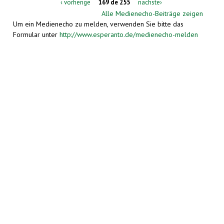
‹ vorherige
169 de 255
nächste›
Alle Medienecho-Beiträge zeigen
Um ein Medienecho zu melden, verwenden Sie bitte das
Formular unter
http://www.esperanto.de/medienecho-melden