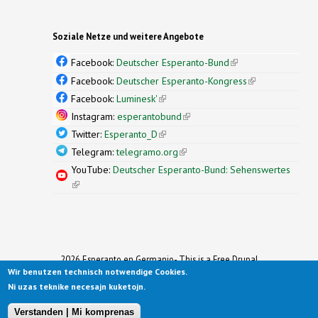
Soziale Netze und weitere Angebote
Facebook:
Deutscher Esperanto-Bund
(link is
external)
Facebook:
Deutscher Esperanto-Kongress
(link is
external)
Facebook:
Luminesk'
(link is external)
Instagram:
esperantobund
(link is external)
Twitter:
Esperanto_D
(link is external)
Telegram:
telegramo.org
(link is external)
YouTube:
Deutscher Esperanto-Bund: Sehenswertes
(link is external)
2026 Esperanto en Germanio- This is a Free Drupal
Wir benutzen technisch notwendige Cookies.
Theme
Ported to Drupal for the Open Source Community by
Ni uzas teknike necesajn kuketojn.
Drupalizing
(link is external)
, a Project of
More than (just) Themes
(link is
.
Original design by
Simple Themes
.
(link is
external)
Verstanden | Mi komprenas