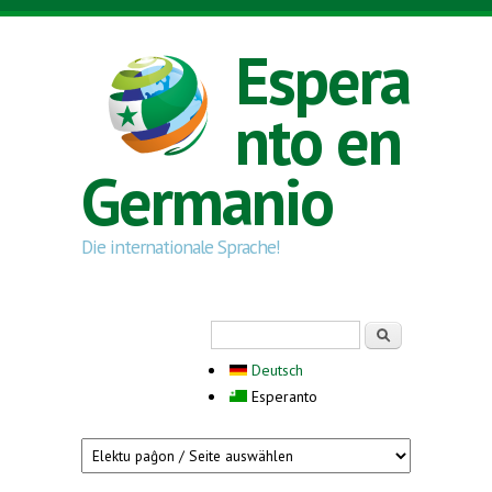
Skip to main content
Espera
nto en
Germanio
Die internationale Sprache!
Search form
Serĉi
Deutsch
Esperanto