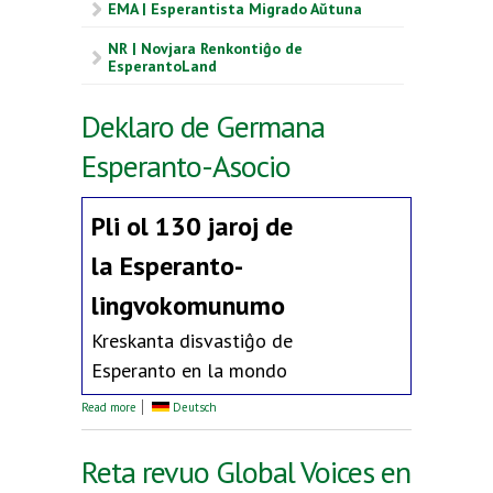
EMA | Esperantista Migrado Aŭtuna
NR | Novjara Renkontiĝo de
EsperantoLand
Deklaro de Germana
Esperanto-Asocio
Pli ol 130 jaroj de
la
Esperanto-
lingvokomunumo
Kreskanta disvastiĝo de
Esperanto en la mondo
about Deklaro de Germana Esperanto-Asocio
Read more
Deutsch
Reta revuo Global Voices en