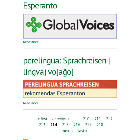
Esperanto
about Reta revuo Global Voices en Esperanto
Read more
perelingua: Sprachreisen |
lingvaj vojaĝoj
about perelingua: Sprachreisen | lingvaj vojaĝoj
Read more
Pages
« first
‹ previous
…
210
211
212
213
214
215
216
217
218
…
next ›
last »