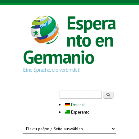
Skip to main content
Espera
nto en
Germanio
Eine Sprache, die verbindet!
Search form
Serĉi
Deutsch
Esperanto