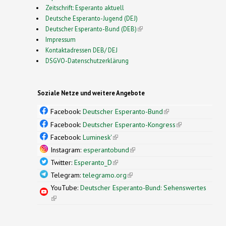
Zeitschrift: Esperanto aktuell
Deutsche Esperanto-Jugend (DEJ)
Deutscher Esperanto-Bund (DEB)
(link is external)
Impressum
Kontaktadressen DEB/ DEJ
DSGVO-Datenschutzerklärung
Soziale Netze und weitere Angebote
Facebook:
Deutscher Esperanto-Bund
(link is
external)
Facebook:
Deutscher Esperanto-Kongress
(link is
external)
Facebook:
Luminesk'
(link is external)
Instagram:
esperantobund
(link is external)
Twitter:
Esperanto_D
(link is external)
Telegram:
telegramo.org
(link is external)
YouTube:
Deutscher Esperanto-Bund: Sehenswertes
(link is external)