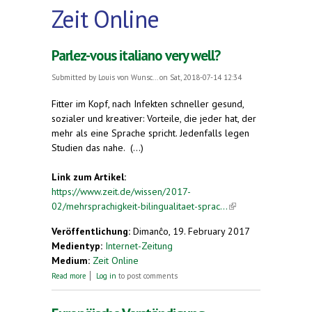
Zeit Online
Parlez-vous italiano very well?
Submitted by
Louis von Wunsc...
on Sat, 2018-07-14 12:34
Fitter im Kopf, nach Infekten schneller gesund,
sozialer und kreativer: Vorteile, die jeder hat, der
mehr als eine Sprache spricht. Jedenfalls legen
Studien das nahe. (...)
Link zum Artikel:
https://www.zeit.de/wissen/2017-
02/mehrsprachigkeit-bilingualitaet-sprac...
(link is
external)
Veröffentlichung:
Dimanĉo, 19. February 2017
Medientyp:
Internet-Zeitung
Medium:
Zeit Online
about Parlez-vous italiano very well?
Read more
Log in
to post comments