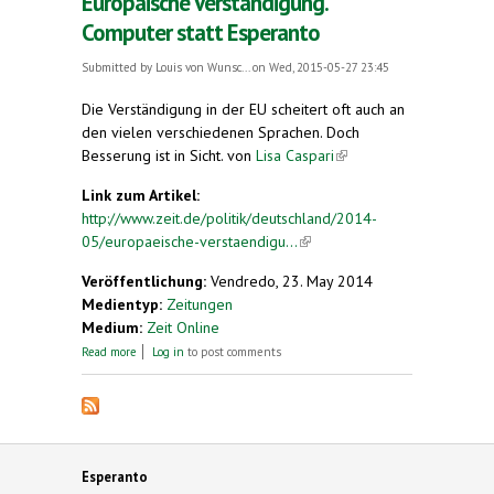
Europäische Verständigung.
Computer statt Esperanto
Submitted by
Louis von Wunsc...
on Wed, 2015-05-27 23:45
Die Verständigung in der EU scheitert oft auch an
den vielen verschiedenen Sprachen. Doch
Besserung ist in Sicht.
von
Lisa Caspari
(link is
external)
Link zum Artikel:
http://www.zeit.de/politik/deutschland/2014-
05/europaeische-verstaendigu...
(link is external)
Veröffentlichung:
Vendredo, 23. May 2014
Medientyp:
Zeitungen
Medium:
Zeit Online
about Europäische Verständigung. Computer statt
Read more
Log in
to post comments
Esperanto
Esperanto