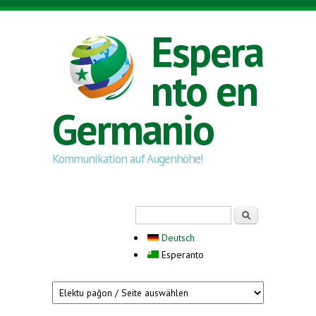
Skip to main content
Espera
nto en
Germanio
Kommunikation auf Augenhöhe!
Search form
Serĉi
Deutsch
Esperanto