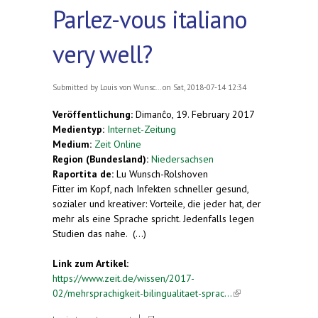
Parlez-vous italiano
very well?
Submitted by
Louis von Wunsc...
on Sat, 2018-07-14 12:34
Veröffentlichung:
Dimanĉo, 19. February 2017
Medientyp:
Internet-Zeitung
Medium:
Zeit Online
Region (Bundesland):
Niedersachsen
Raportita de:
Lu Wunsch-Rolshoven
Fitter im Kopf, nach Infekten schneller gesund,
sozialer und kreativer: Vorteile, die jeder hat, der
mehr als eine Sprache spricht. Jedenfalls legen
Studien das nahe. (...)
Link zum Artikel:
https://www.zeit.de/wissen/2017-
02/mehrsprachigkeit-bilingualitaet-sprac...
(link is
external)