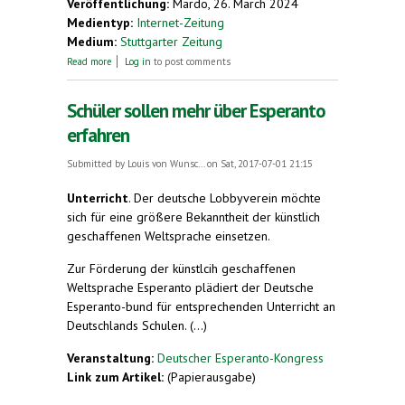
Veröffentlichung:
Mardo, 26. March 2024
Medientyp:
Internet-Zeitung
Medium:
Stuttgarter Zeitung
about Die Sprache Esperanto brachte sie zum
Read more
Log in
to post comments
Postcrossing
Schüler sollen mehr über Esperanto
erfahren
Submitted by
Louis von Wunsc...
on Sat, 2017-07-01 21:15
Unterricht
.
Der deutsche Lobbyverein möchte
sich für eine größere Bekanntheit der künstlich
geschaffenen Weltsprache einsetzen.
Zur Förderung der künstlcih geschaffenen
Weltsprache Esperanto plädiert der Deutsche
Esperanto-bund für entsprechenden Unterricht an
Deutschlands Schulen. (...)
Veranstaltung:
Deutscher Esperanto-Kongress
Link zum Artikel:
(Papierausgabe)