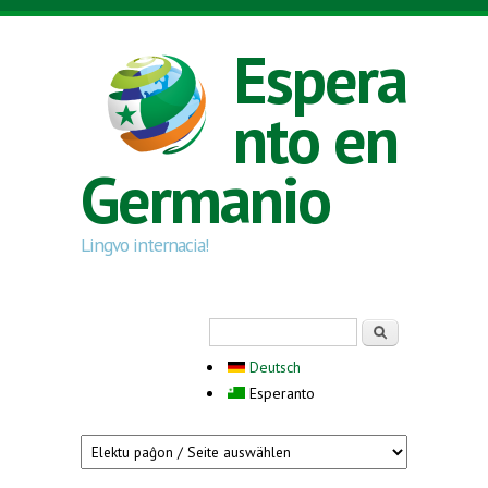
Skip to main content
Espera
nto en
Germanio
Lingvo internacia!
Search form
Serĉi
Deutsch
Esperanto