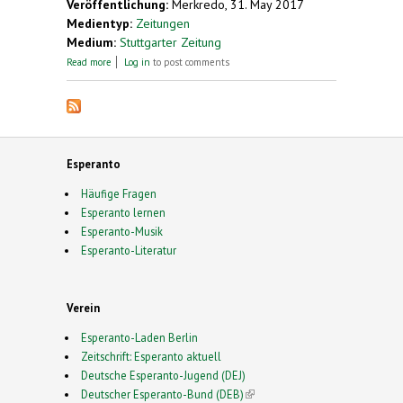
Veröffentlichung:
Merkredo, 31. May 2017
Medientyp:
Zeitungen
Medium:
Stuttgarter Zeitung
about Schüler sollen mehr über Esperanto erfahren
Read more
Log in
to post comments
Esperanto
Häufige Fragen
Esperanto lernen
Esperanto-Musik
Esperanto-Literatur
Verein
Esperanto-Laden Berlin
Zeitschrift: Esperanto aktuell
Deutsche Esperanto-Jugend (DEJ)
Deutscher Esperanto-Bund (DEB)
(link is external)