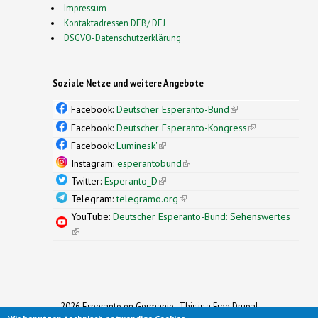
Impressum
Kontaktadressen DEB/ DEJ
DSGVO-Datenschutzerklärung
Soziale Netze und weitere Angebote
Facebook:
Deutscher Esperanto-Bund
(link is
external)
Facebook:
Deutscher Esperanto-Kongress
(link is
external)
Facebook:
Luminesk'
(link is external)
Instagram:
esperantobund
(link is external)
Twitter:
Esperanto_D
(link is external)
Telegram:
telegramo.org
(link is external)
YouTube:
Deutscher Esperanto-Bund: Sehenswertes
(link is external)
2026 Esperanto en Germanio- This is a Free Drupal