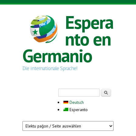
Skip to main content
Espera
nto en
Germanio
Die internationale Sprache!
Search form
Serĉi
Deutsch
Esperanto