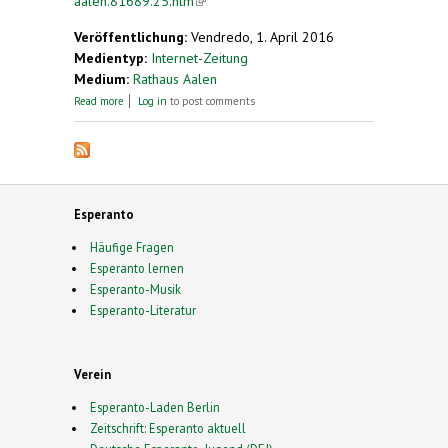
aalen.81689.25.htm
(link is external)
Veröffentlichung:
Vendredo, 1. April 2016
Medientyp:
Internet-Zeitung
Medium:
Rathaus Aalen
about Der Esperanto-Landesverband übergibt eine
Read more
Log in
to post comments
Buchauswahl an die Stadtbibliothek Aalen
Esperanto
Häufige Fragen
Esperanto lernen
Esperanto-Musik
Esperanto-Literatur
Verein
Esperanto-Laden Berlin
Zeitschrift: Esperanto aktuell