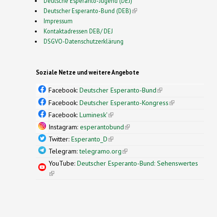
Deutsche Esperanto-Jugend (DEJ)
Deutscher Esperanto-Bund (DEB)
(link is external)
Impressum
Kontaktadressen DEB/ DEJ
DSGVO-Datenschutzerklärung
Soziale Netze und weitere Angebote
Facebook:
Deutscher Esperanto-Bund
(link is
external)
Facebook:
Deutscher Esperanto-Kongress
(link is
external)
Facebook:
Luminesk'
(link is external)
Instagram:
esperantobund
(link is external)
Twitter:
Esperanto_D
(link is external)
Telegram:
telegramo.org
(link is external)
YouTube:
Deutscher Esperanto-Bund: Sehenswertes
(link is external)