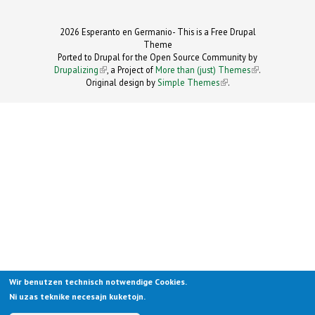
2026 Esperanto en Germanio- This is a Free Drupal
Theme
Ported to Drupal for the Open Source Community by
Drupalizing
(link is external)
, a Project of
More than (just) Themes
(link is
.
Original design by
Simple Themes
.
(link is
external)
external)
Wir benutzen technisch notwendige Cookies.
Ni uzas teknike necesajn kuketojn.