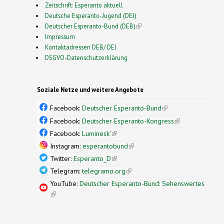
Zeitschrift: Esperanto aktuell
Deutsche Esperanto-Jugend (DEJ)
Deutscher Esperanto-Bund (DEB)
(link is external)
Impressum
Kontaktadressen DEB/ DEJ
DSGVO-Datenschutzerklärung
Soziale Netze und weitere Angebote
Facebook:
Deutscher Esperanto-Bund
(link is
external)
Facebook:
Deutscher Esperanto-Kongress
(link is
external)
Facebook:
Luminesk'
(link is external)
Instagram:
esperantobund
(link is external)
Twitter:
Esperanto_D
(link is external)
Telegram:
telegramo.org
(link is external)
YouTube:
Deutscher Esperanto-Bund: Sehenswertes
(link is external)