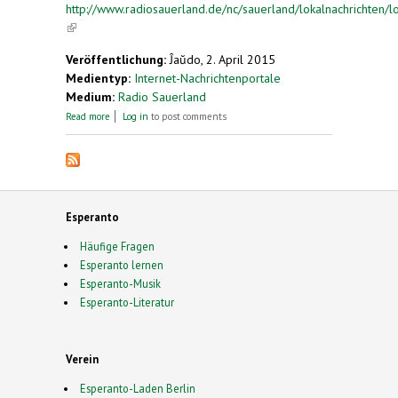
http://www.radiosauerland.de/nc/sauerland/lokalnachrichten/lok
(link is external)
Veröffentlichung:
Ĵaŭdo, 2. April 2015
Medientyp:
Internet-Nachrichtenportale
Medium:
Radio Sauerland
about Die Weltsprache Esperanto ist Thema in
Read more
Log in
to post comments
Winterberg.
Esperanto
Häufige Fragen
Esperanto lernen
Esperanto-Musik
Esperanto-Literatur
Verein
Esperanto-Laden Berlin