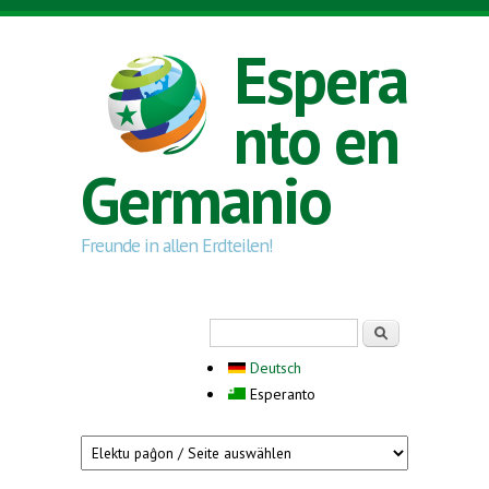
Skip to main content
Espera
nto en
Germanio
Freunde in allen Erdteilen!
Search form
Serĉi
Deutsch
Esperanto