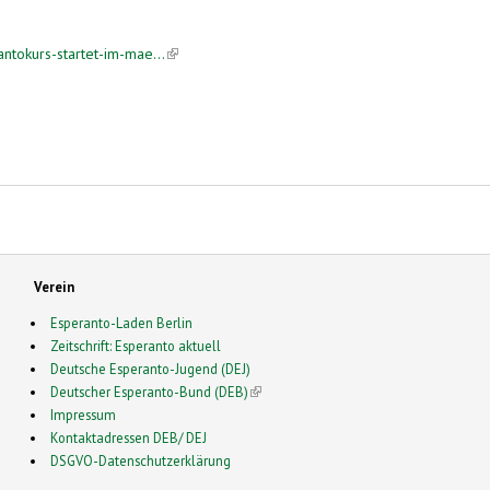
antokurs-startet-im-mae...
(link is external)
ista Bando“. Neuer Esperanto-Kurs startet im März
Verein
Esperanto-Laden Berlin
Zeitschrift: Esperanto aktuell
Deutsche Esperanto-Jugend (DEJ)
Deutscher Esperanto-Bund (DEB)
(link is external)
Impressum
Kontaktadressen DEB/ DEJ
DSGVO-Datenschutzerklärung