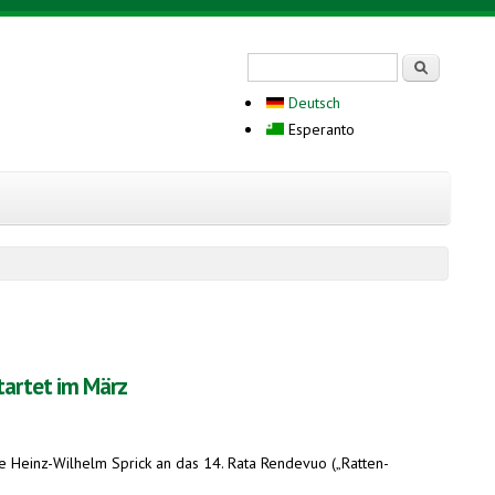
Search form
Serĉi
Deutsch
Esperanto
tartet im März
nde Heinz-Wilhelm Sprick an das 14. Rata Rendevuo („Ratten-