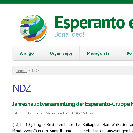
Skip to main content
Esperanto 
Bona ideo!
Aranĝoj
Organizaĵoj
Mesaĝo al ni
Ko
You are here
Hejmo
»
NDZ
NDZ
Jahreshauptversammlung der Esperanto-Gruppe Ha
Submitted by
Louis von Wunsc...
on Fri, 2018-03-16 16:42
(...) Ihr 30-jähriges Bestehen hatte die „Ratkaptista Bando“ (Ratten
Rendezvous“) in der Sumpfblume in Hameln. Für die auswärtigen Esp