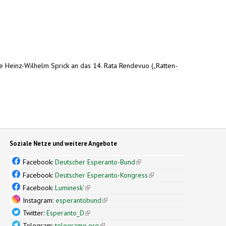
nde Heinz-Wilhelm Sprick an das 14. Rata Rendevuo („Ratten-
Soziale Netze und weitere Angebote
Facebook:
Deutscher Esperanto-Bund
(link is external)
Facebook:
Deutscher Esperanto-Kongress
(link is external)
Facebook:
Luminesk'
(link is external)
Instagram:
esperantobund
(link is external)
Twitter:
Esperanto_D
(link is external)
Telegram:
telegramo.org
(link is external)