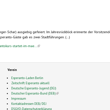
fänger-Schar) ausgiebig gefeiert. Im Jahresrückblick erinnerte der Vorsitze
eranto-Gäste gab es zwei Stadtführungen. (...)
antokurs-startet-im-mae...
(link is external)
Verein
Esperanto-Laden Berlin
Zeitschrift: Esperanto aktuell
Deutsche Esperanto-Jugend (DEJ)
Deutscher Esperanto-Bund (DEB)
(link is external)
Impressum
Kontaktadressen DEB/ DEJ
DSGVO-Datenschutzerklärung