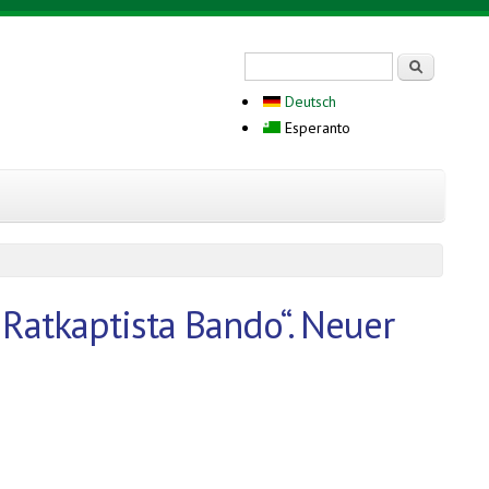
Search form
Serĉi
Deutsch
Esperanto
atkaptista Bando“. Neuer