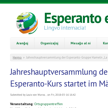
Skip to main content
Esperanto 
Lingvo internacia!
Aranĝoj
Organizaĵoj
Mesaĝo al ni
Ko
You are here
Hejmo
»
Jahreshauptversammlung der Esperanto-Gruppe Hameln „La Ra
Jahreshauptversammlung der
Esperanto-Kurs startet im M
Submitted by
Louis von Wunsc...
on Fri, 2018-03-16 16:42
Veranstaltung:
Ortsgruppentreffen