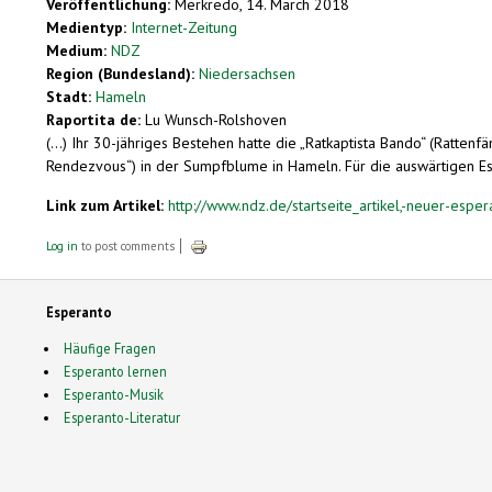
Veröffentlichung:
Merkredo, 14. March 2018
Medientyp:
Internet-Zeitung
Medium:
NDZ
Region (Bundesland):
Niedersachsen
Stadt:
Hameln
Raportita de:
Lu Wunsch-Rolshoven
(...) Ihr 30-jähriges Bestehen hatte die „Ratkaptista Bando“ (Ratten
Rendezvous“) in der Sumpfblume in Hameln. Für die auswärtigen Esp
Link zum Artikel:
http://www.ndz.de/startseite_artikel,-neuer-esper
Log in
to post comments
Esperanto
Häufige Fragen
Esperanto lernen
Esperanto-Musik
Esperanto-Literatur