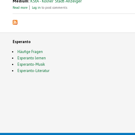
Medium:
KStA - Kölner Stadt-Anzeiger
about Rattenfänger auf Esperanto
Read more
Log in
to post comments
Esperanto
Häufige Fragen
Esperanto lernen
Esperanto-Musik
Esperanto-Literatur