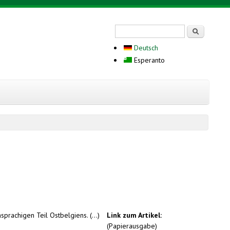
Search form
Serĉi
Deutsch
Esperanto
prachigen Teil Ostbelgiens. (...)
Link zum Artikel:
(Papierausgabe)