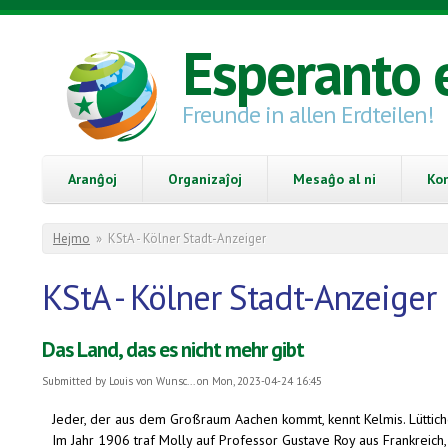
Skip to main content
Esperanto 
Freunde in allen Erdteilen!
Aranĝoj
Organizaĵoj
Mesaĝo al ni
Ko
You are here
Hejmo
»
KStA - Kölner Stadt-Anzeiger
KStA - Kölner Stadt-Anzeiger
Das Land, das es nicht mehr gibt
Submitted by
Louis von Wunsc...
on Mon, 2023-04-24 16:45
Jeder, der aus dem Großraum Aachen kommt, kennt Kelmis. Lütticher
Im Jahr 1906 traf Molly auf Professor Gustave Roy aus Frankreich, d