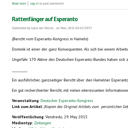
about Reggaeklänge für eine bessere Welt
Read more
Log in
to post comments
Rattenfänger auf Esperanto
Submitted by
Louis von Wunsc...
on Mon, 2015-06-01 09:57
(Bericht vom Esperanto-Kongress in Hameln)
Dominik ist einer der ganz Konsequenten. Als sich bei einem Arbeit
Ungefähr 170 Aktive des Deutschen Esperanto-Bundes haben sich zu
_________
Ein ausführlicher, ganzseitiger Bericht über den Hamelner Esperan
Ein gut recherchierter Bericht, mit vielen interessanten Informatio
Veranstaltung:
Deutscher Esperanto-Kongress
Link zum Artikel:
(Kopien des Original-Artikels zum persönlichen G
Veröffentlichung:
Vendredo, 29. May 2015
Medientyp:
Zeitungen