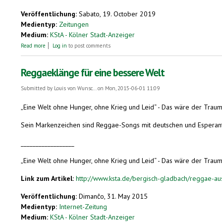
Veröffentlichung:
Sabato, 19. October 2019
Medientyp:
Zeitungen
Medium:
KStA - Kölner Stadt-Anzeiger
about Das Land, das es nicht mehr gibt
Read more
Log in
to post comments
Reggaeklänge für eine bessere Welt
Submitted by
Louis von Wunsc...
on Mon, 2015-06-01 11:09
„Eine Welt ohne Hunger, ohne Krieg und Leid“ - Das wäre der Trau
Sein Markenzeichen sind Reggae-Songs mit deutschen und Esperanto-T
__________________
„Eine Welt ohne Hunger, ohne Krieg und Leid“ - Das wäre der Traum
Link zum Artikel:
http://www.ksta.de/bergisch-gladbach/reggae-au
Veröffentlichung:
Dimanĉo, 31. May 2015
Medientyp:
Internet-Zeitung
Medium:
KStA - Kölner Stadt-Anzeiger