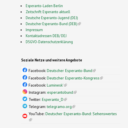
Esperanto-Laden Berlin
Zeitschrift: Esperanto aktuell
Deutsche Esperanto-Jugend (DEJ)
Deutscher Esperanto-Bund (DEB)
(link is external)
Impressum
Kontaktadressen DEB/ DEJ
DSGVO-Datenschutzerklärung
Soziale Netze und weitere Angebote
Facebook:
Deutscher Esperanto-Bund
(link is
external)
Facebook:
Deutscher Esperanto-Kongress
(link is
external)
Facebook:
Luminesk'
(link is external)
Instagram:
esperantobund
(link is external)
Twitter:
Esperanto_D
(link is external)
Telegram:
telegramo.org
(link is external)
YouTube:
Deutscher Esperanto-Bund: Sehenswertes
(link is external)