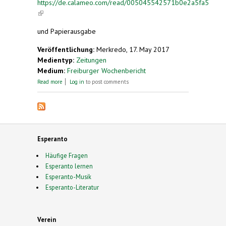
https://de.calameo.com/read/005045542571b0e2a5fa5
(link is external)
und Papierausgabe
Veröffentlichung:
Merkredo, 17. May 2017
Medientyp:
Zeitungen
Medium:
Freiburger Wochenbericht
about Kommunikation auf Augenhöhe
Read more
Log in
to post comments
Esperanto
Häufige Fragen
Esperanto lernen
Esperanto-Musik
Esperanto-Literatur
Verein