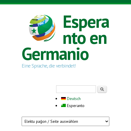
Skip to main content
Espera
nto en
Germanio
Eine Sprache, die verbindet!
Search form
Serĉi
Deutsch
Esperanto