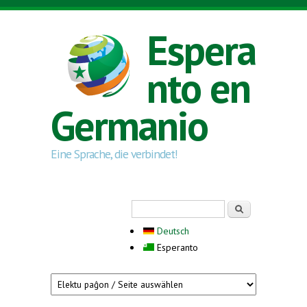
Skip to main content
Espera
nto en
Germanio
Eine Sprache, die verbindet!
Search form
Serĉi
Deutsch
Esperanto