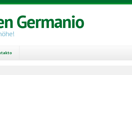
en Germanio
höhe!
ntakto