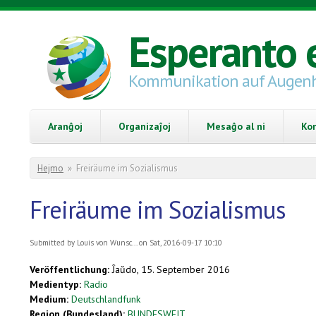
Skip to main content
Esperanto 
Kommunikation auf Augen
Aranĝoj
Organizaĵoj
Mesaĝo al ni
Ko
You are here
Hejmo
»
Freiräume im Sozialismus
Freiräume im Sozialismus
Submitted by
Louis von Wunsc...
on Sat, 2016-09-17 10:10
Veröffentlichung:
Ĵaŭdo, 15. September 2016
Medientyp:
Radio
Medium:
Deutschlandfunk
Region (Bundesland):
BUNDESWEIT