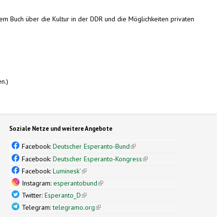
em Buch über die Kultur in der DDR und die Möglichkeiten privaten
ternal)
n.)
Soziale Netze und weitere Angebote
Facebook:
Deutscher Esperanto-Bund
(link is external)
Facebook:
Deutscher Esperanto-Kongress
(link is external)
Facebook:
Luminesk'
(link is external)
Instagram:
esperantobund
(link is external)
Twitter:
Esperanto_D
(link is external)
Telegram:
telegramo.org
(link is external)