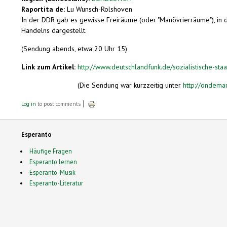
Raportita de:
Lu Wunsch-Rolshoven
In der DDR gab es gewisse Freiräume (oder "Manövrierräume"), in d
Handelns dargestellt.
(Sendung abends, etwa 20 Uhr 15)
Link zum Artikel:
http://www.deutschlandfunk.de/sozialistische-st
(Die Sendung war kurzzeitig unter
http://ondema
Log in
to post comments
Esperanto
Häufige Fragen
Esperanto lernen
Esperanto-Musik
Esperanto-Literatur