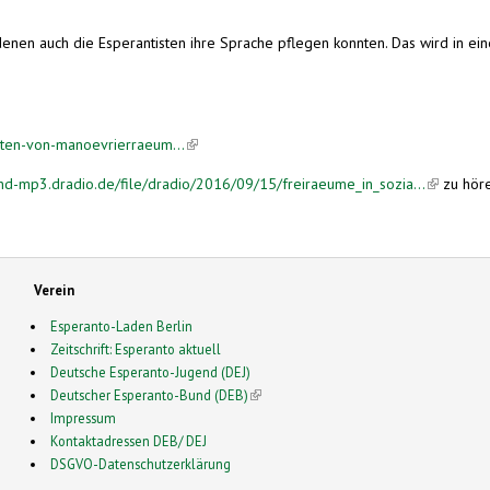
enen auch die Esperantisten ihre Sprache pflegen konnten. Das wird in ein
aaten-von-manoevrierraeum...
(link is external)
nd-mp3.dradio.de/file/dradio/2016/09/15/freiraeume_in_sozia...
(link is ex
zu höre
Verein
Esperanto-Laden Berlin
Zeitschrift: Esperanto aktuell
Deutsche Esperanto-Jugend (DEJ)
Deutscher Esperanto-Bund (DEB)
(link is external)
Impressum
Kontaktadressen DEB/ DEJ
DSGVO-Datenschutzerklärung