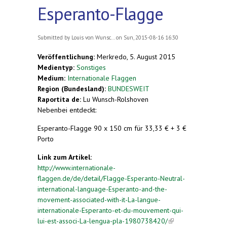
Esperanto-Flagge
Submitted by
Louis von Wunsc...
on Sun, 2015-08-16 16:30
Veröffentlichung:
Merkredo, 5. August 2015
Medientyp:
Sonstiges
Medium:
Internationale Flaggen
Region (Bundesland):
BUNDESWEIT
Raportita de:
Lu Wunsch-Rolshoven
Nebenbei entdeckt:
Esperanto-Flagge 90 x 150 cm für 33,33 € + 3 €
Porto
Link zum Artikel:
http://www.internationale-
flaggen.de/de/detail/Flagge-Esperanto-Neutral-
international-language-Esperanto-and-the-
movement-associated-with-it-La-langue-
internationale-Esperanto-et-du-mouvement-qui-
lui-est-associ-La-lengua-pla-1980738420/
(link is