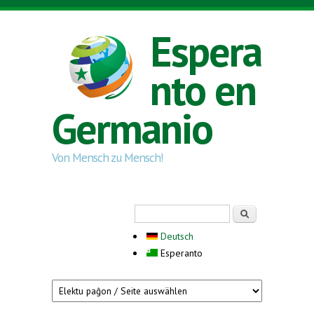
Skip to main content
Espera
nto en
Germanio
Von Mensch zu Mensch!
Search form
Serĉi
Deutsch
Esperanto