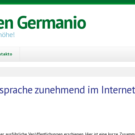
en Germanio
höhe!
ntakto
tsprache zunehmend im Internet
 ausführliche Veröffentlichungen erschienen. Hier ist eine kurze Zusamm