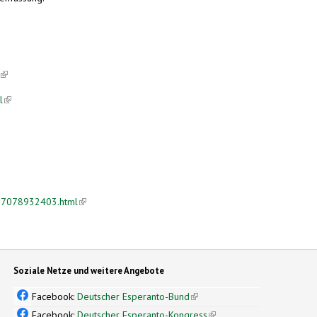
(link is external)
l
(link is external)
727078932403.html
(link is external)
Soziale Netze und weitere Angebote
Facebook:
Deutscher Esperanto-Bund
(link is external)
Facebook:
Deutscher Esperanto-Kongress
(link is external)