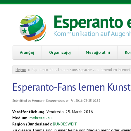
Skip to main content
Esperanto 
Kommunikation auf Augen
Aranĝoj
Organizaĵoj
Mesaĝo al ni
Ko
You are here
Hejmo
»
Esperanto-Fans lernen Kunstsprache zunehmend im Internet
Esperanto-Fans lernen Kuns
Submitted by
Hermann Kroppenberg
on Fri, 2016-03-25 10:52
Veröffentlichung:
Vendredo, 25. March 2016
Medium:
mehrere - s. u.
Region (Bundesland):
BUNDESWEIT
Zu diesem Thema sind in einer Reihe von Medien mehr oder weniger