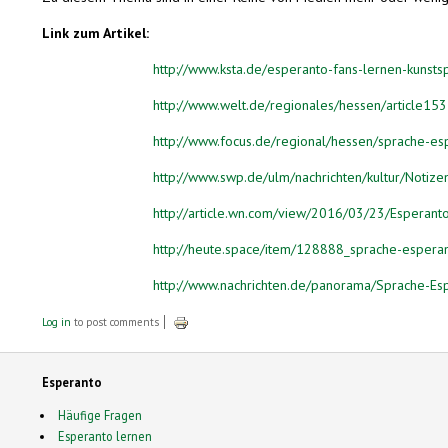
Link zum Artikel:
http://www.ksta.de/esperanto-fans-lernen-kuns
http://www.welt.de/regionales/hessen/article1
http://www.focus.de/regional/hessen/sprache-e
http://www.swp.de/ulm/nachrichten/kultur/Not
http://article.wn.com/view/2016/03/23/Esperan
http://heute.space/item/128888_sprache-espera
http://www.nachrichten.de/panorama/Sprache-E
Log in
to post comments
Esperanto
Häufige Fragen
Esperanto lernen