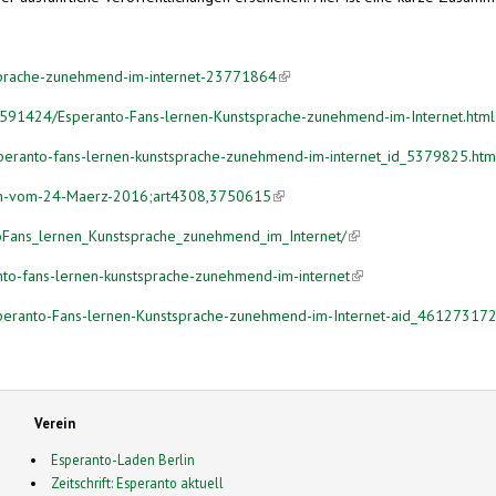
tsprache-zunehmend-im-internet-23771864
(link is external)
53591424/Esperanto-Fans-lernen-Kunstsprache-zunehmend-im-Internet.html
speranto-fans-lernen-kunstsprache-zunehmend-im-internet_id_5379825.htm
izen-vom-24-Maerz-2016;art4308,3750615
(link is external)
toFans_lernen_Kunstsprache_zunehmend_im_Internet/
(link is external)
nto-fans-lernen-kunstsprache-zunehmend-im-internet
(link is external)
speranto-Fans-lernen-Kunstsprache-zunehmend-im-Internet-aid_4612731
Verein
Esperanto-Laden Berlin
Zeitschrift: Esperanto aktuell