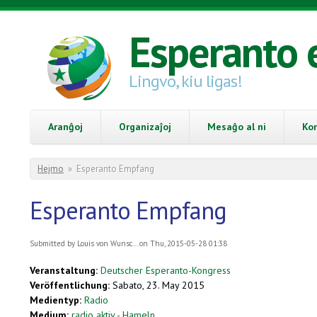
Skip to main content
Esperanto 
Lingvo, kiu ligas!
Aranĝoj
Organizaĵoj
Mesaĝo al ni
Ko
You are here
Hejmo
»
Esperanto Empfang
Esperanto Empfang
Submitted by
Louis von Wunsc...
on Thu, 2015-05-28 01:38
Veranstaltung:
Deutscher Esperanto-Kongress
Veröffentlichung:
Sabato, 23. May 2015
Medientyp:
Radio
Medium:
radio aktiv - Hameln