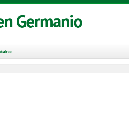
en Germanio
ntakto