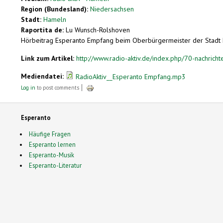
Region (Bundesland):
Niedersachsen
Stadt:
Hameln
Raportita de:
Lu Wunsch-Rolshoven
Hörbeitrag Esperanto Empfang beim Oberbürgermeister der Stadt
Link zum Artikel:
http://www.radio-aktiv.de/index.php/70-nachrich
Mediendatei:
RadioAktiv__Esperanto Empfang.mp3
Log in
to post comments
Esperanto
Häufige Fragen
Esperanto lernen
Esperanto-Musik
Esperanto-Literatur