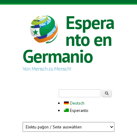
Skip to main content
Espera
nto en
Germanio
Von Mensch zu Mensch!
Search form
Serĉi
Deutsch
Esperanto