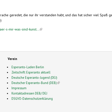
che geredet, die nur ihr verstanden habt, und das hat sicher viel Spaß ge
e)
aer-s-mir-was-sind-kunst...
(link is external)
Verein
Esperanto-Laden Berlin
Zeitschrift: Esperanto aktuell
Deutsche Esperanto-Jugend (DEJ)
Deutscher Esperanto-Bund (DEB)
(link is external)
Impressum
Kontaktadressen DEB/ DEJ
DSGVO-Datenschutzerklärung