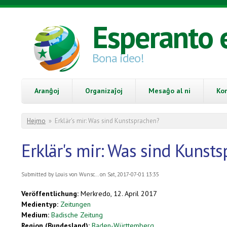
Skip to main content
Esperanto 
Bona ideo!
Aranĝoj
Organizaĵoj
Mesaĝo al ni
Ko
You are here
Hejmo
»
Erklär's mir: Was sind Kunstsprachen?
Erklär's mir: Was sind Kunst
Submitted by
Louis von Wunsc...
on Sat, 2017-07-01 13:35
Veröffentlichung:
Merkredo, 12. April 2017
Medientyp:
Zeitungen
Medium:
Badische Zeitung
Region (Bundesland):
Baden-Württemberg