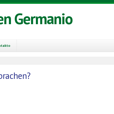
en Germanio
ntakto
sprachen?