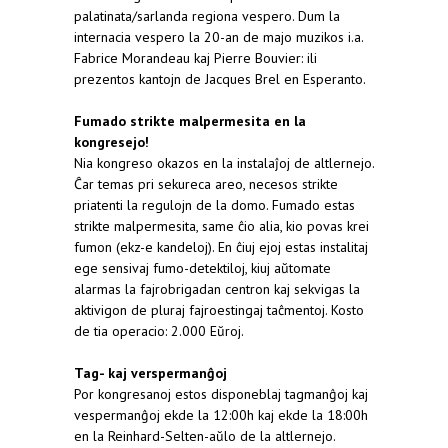
palatinata/sarlanda regiona vespero. Dum la
internacia vespero la 20-an de majo muzikos i.a.
Fabrice Morandeau kaj Pierre Bouvier: ili
prezentos kantojn de Jacques Brel en Esperanto.
Fumado strikte malpermesita en la
kongresejo!
Nia kongreso okazos en la instalaĵoj de altlernejo.
Ĉar temas pri sekureca areo, necesos strikte
priatenti la regulojn de la domo. Fumado estas
strikte malpermesita, same ĉio alia, kio povas krei
fumon (ekz-e kandeloj). En ĉiuj ejoj estas instalitaj
ege sensivaj fumo-detektiloj, kiuj aŭtomate
alarmas la fajrobrigadan centron kaj sekvigas la
aktivigon de pluraj fajroestingaj taĉmentoj. Kosto
de tia operacio: 2.000 Eŭroj.
Tag- kaj verspermanĝoj
Por kongresanoj estos disponeblaj tagmanĝoj kaj
vespermanĝoj ekde la 12:00h kaj ekde la 18:00h
en la Reinhard-Selten-aŭlo de la altlernejo.