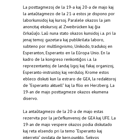
La posttagmezoj de la 19-a kaj 20-a de majo kaj
la antaŭtagmezo de la 21-a estos je dispono por
laborkunsidoj kaj kursoj. Paralele okazos la jam
anoncitaj ekskursoj al Zweibrücken kaj ĝia
ĉirkaŭaĵo. Laŭ nuna stato okazos kunsidoj i.a. pri la
jenaj temoj: gazetara kaj publikrilata laboro,
subteno por multlingvismo, Unikodo, tradukoj en
Esperanton, Esperanto en la Eŭropa Unio. En la
kadro de la kongreso renkontiĝos i.a. la
reprezentantoj de landaj ligoj kaj fakaj organizoj,
Esperanto-instruistoj kaj verduloj. Krome estos
ebleco diskuti kun la estraro de GEA, la redaktoroj
de “Esperanto aktuell” kaj la filio en Herzberg. La
19-an de majo posttagmeze okazos ekumena
diservo.
La antaŭtagmezo de la 20-a de majo estas
rezervita por la jarĉefkunvenoj de GEA kaj UFE. La
19-an de majo vespere okazos podia diskutado
kaj reta elsendo pri la temo “Esperanto kaj
interreto” gvidata de kern.punkto. Sekvos