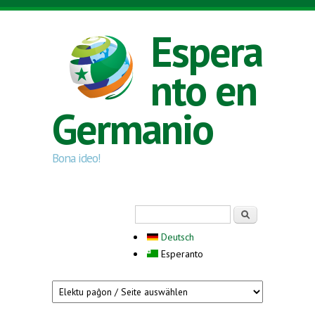
Skip to main content
Espera
nto en
Germanio
Bona ideo!
Search form
Serĉi
Deutsch
Esperanto