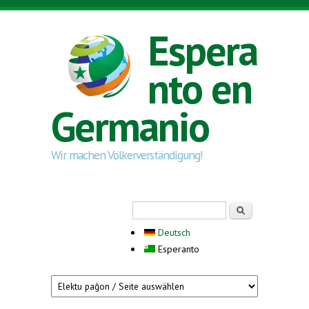
Skip to main content
Espera
nto en
Germanio
Wir machen Völkerverständigung!
Search form
Serĉi
Deutsch
Esperanto