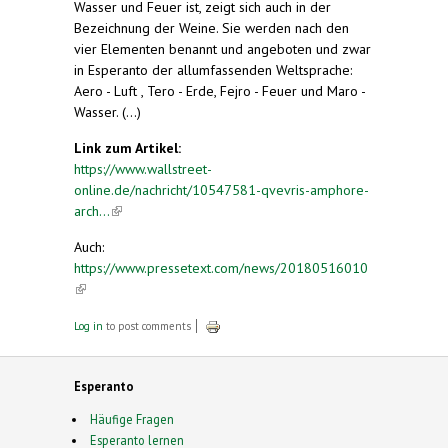
Wasser und Feuer ist, zeigt sich auch in der
Bezeichnung der Weine. Sie werden nach den
vier Elementen benannt und angeboten und zwar
in Esperanto der allumfassenden Weltsprache:
Aero - Luft , Tero - Erde, Fejro - Feuer und Maro -
Wasser. (...)
Link zum Artikel:
https://www.wallstreet-
online.de/nachricht/10547581-qvevris-amphore-
arch...
(link is external)
Auch:
https://www.pressetext.com/news/20180516010
(link is external)
Log in
to post comments
Esperanto
Häufige Fragen
Esperanto lernen