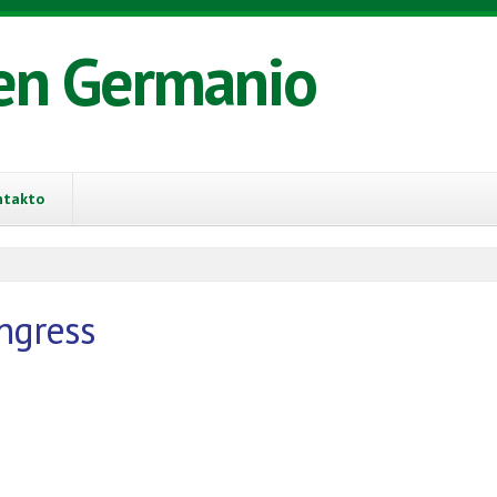
en Germanio
ntakto
ngress