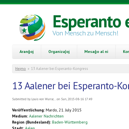
Skip to main content
Esperanto 
Von Mensch zu Mensch!
Aranĝoj
Organizaĵoj
Mesaĝo al ni
Ko
You are here
Hejmo
»
13 Aalener bei Esperanto-Kongress
13 Aalener bei Esperanto-Ko
Submitted by
Louis von Wunsc...
on Sun, 2015-08-16 17:49
Veröffentlichung:
Mardo, 21. July 2015
Medium:
Aalener Nachrichten
Region (Bundesland):
Baden-Württemberg
Stadt:
Aalen