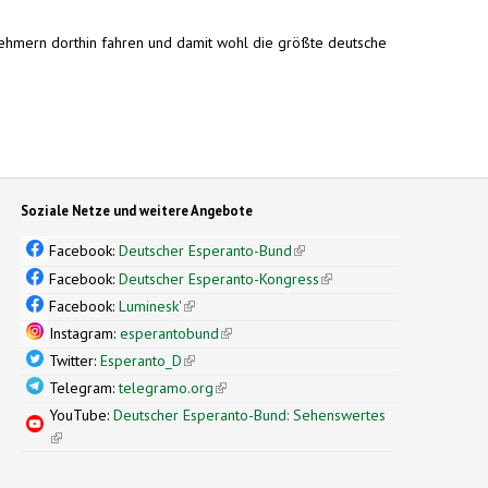
lnehmern dorthin fahren und damit wohl die größte deutsche
Soziale Netze und weitere Angebote
Facebook:
Deutscher Esperanto-Bund
(link is external)
Facebook:
Deutscher Esperanto-Kongress
(link is external)
Facebook:
Luminesk'
(link is external)
Instagram:
esperantobund
(link is external)
Twitter:
Esperanto_D
(link is external)
Telegram:
telegramo.org
(link is external)
YouTube:
Deutscher Esperanto-Bund: Sehenswertes
(link is external)