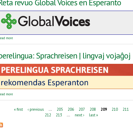
Reta revuo Global Voices en Esperanto
about Reta revuo Global Voices en Esperanto
ead more
perelingua: Sprachreisen | lingvaj vojaĝoj
about perelingua: Sprachreisen | lingvaj vojaĝoj
ead more
Pages
« first
‹ previous
…
205
206
207
208
209
210
211
212
213
…
next ›
last »