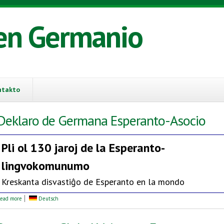
en Germanio
ntakto
Deklaro de Germana Esperanto-Asocio
Pli ol 130 jaroj de la
Esperanto-
lingvokomunumo
Kreskanta disvastiĝo de Esperanto en la mondo
about Deklaro de Germana Esperanto-Asocio
ead more
Deutsch