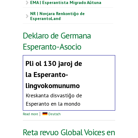
EMA | Esperantista Migrado Aŭtuna
NR | Novjara Renkontiĝo de
EsperantoLand
Deklaro de Germana
Esperanto-Asocio
Pli ol 130 jaroj de
la
Esperanto-
lingvokomunumo
Kreskanta disvastiĝo de
Esperanto en la mondo
about Deklaro de Germana Esperanto-Asocio
Read more
Deutsch
Reta revuo Global Voices en