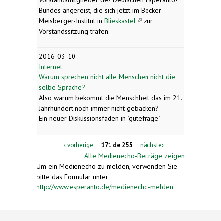
Bundes angereist, die sich jetzt im Becker-
Meisberger-Institut in
Blieskastel
(link is external)
zur
Vorstandssitzung trafen.
2016-03-10
Internet
Warum sprechen nicht alle Menschen nicht die
selbe Sprache?
Also warum bekommt die Menschheit das im 21.
Jahrhundert noch immer nicht gebacken?
Ein neuer Diskussionsfaden in "gutefrage"
‹ vorherige
171 de 255
nächste›
Alle Medienecho-Beiträge zeigen
Um ein Medienecho zu melden, verwenden Sie
bitte das Formular unter
http://www.esperanto.de/medienecho-melden