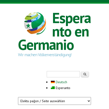
Skip to main content
Espera
nto en
Germanio
Wir machen Völkerverständigung!
Search form
Serĉi
Deutsch
Esperanto