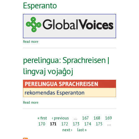
Esperanto
about Reta revuo Global Voices en Esperanto
Read more
perelingua: Sprachreisen |
lingvaj vojaĝoj
about perelingua: Sprachreisen | lingvaj vojaĝoj
Read more
Pages
« first
‹ previous
…
167
168
169
170
171
172
173
174
175
…
next ›
last »