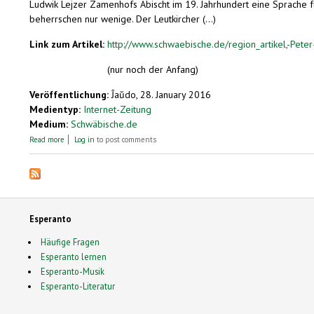
Ludwik Lejzer Zamenhofs Abischt im 19. Jahrhundert eine Sprache für
beherrschen nur wenige. Der Leutkircher (...)
Link zum Artikel:
http://www.schwaebische.de/region_artikel,-Peter
(nur noch der Anfang)
Veröffentlichung:
Ĵaŭdo, 28. January 2016
Medientyp:
Internet-Zeitung
Medium:
Schwäbische.de
about Peter Styppa spricht die „Sprache für alle“
Read more
Log in
to post comments
Esperanto
Häufige Fragen
Esperanto lernen
Esperanto-Musik
Esperanto-Literatur