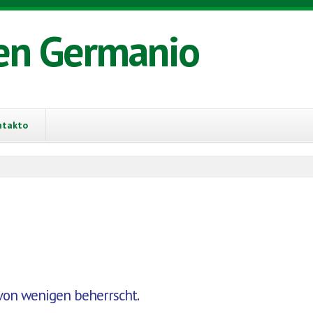
en Germanio
ntakto
von wenigen beherrscht.