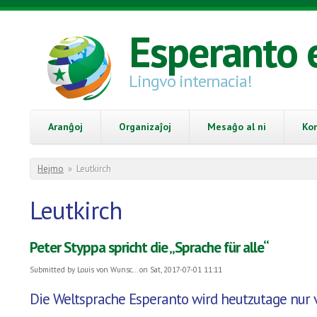
Skip to main content
Esperanto 
Lingvo internacia!
Aranĝoj
Organizaĵoj
Mesaĝo al ni
Ko
You are here
Hejmo
»
Leutkirch
Leutkirch
Peter Styppa spricht die „Sprache für alle“
Submitted by
Louis von Wunsc...
on Sat, 2017-07-01 11:11
Die Weltsprache Esperanto wird heutzutage nur 