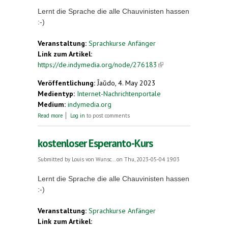
Lernt die Sprache die alle Chauvinisten hassen
:-)
Veranstaltung:
Sprachkurse Anfänger
Link zum Artikel:
https://de.indymedia.org/node/276183
(link is
external)
Veröffentlichung:
Ĵaŭdo, 4. May 2023
Medientyp:
Internet-Nachrichtenportale
Medium:
indymedia.org
about kostenloser Esperanto-Kurs
Read more
Log in
to post comments
kostenloser Esperanto-Kurs
Submitted by
Louis von Wunsc...
on Thu, 2023-05-04 19:03
Lernt die Sprache die alle Chauvinisten hassen
:-)
Veranstaltung:
Sprachkurse Anfänger
Link zum Artikel: