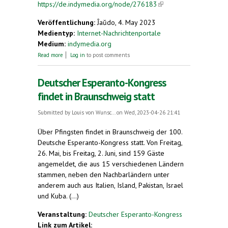
https://de.indymedia.org/node/276183
(link is
external)
Veröffentlichung:
Ĵaŭdo, 4. May 2023
Medientyp:
Internet-Nachrichtenportale
Medium:
indymedia.org
about kostenloser Esperanto-Kurs
Read more
Log in
to post comments
Deutscher Esperanto-Kongress
findet in Braunschweig statt
Submitted by
Louis von Wunsc...
on Wed, 2023-04-26 21:41
Über Pfingsten findet in Braunschweig der 100.
Deutsche Esperanto-Kongress statt. Von Freitag,
26. Mai, bis Freitag, 2. Juni, sind 159 Gäste
angemeldet, die aus 15 verschiedenen Ländern
stammen, neben den Nachbarländern unter
anderem auch aus Italien, Island, Pakistan, Israel
und Kuba. (...)
Veranstaltung:
Deutscher Esperanto-Kongress
Link zum Artikel: