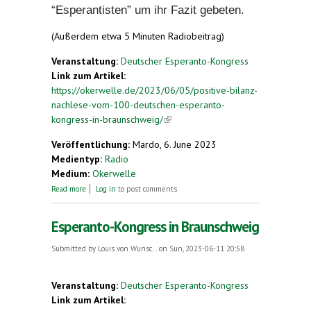
“Esperantisten” um ihr Fazit gebeten.
(Außerdem etwa 5 Minuten Radiobeitrag)
Veranstaltung:
Deutscher Esperanto-Kongress
Link zum Artikel:
https://okerwelle.de/2023/06/05/positive-bilanz-
nachlese-vom-100-deutschen-esperanto-
kongress-in-braunschweig/
(link is external)
Veröffentlichung:
Mardo, 6. June 2023
Medientyp:
Radio
Medium:
Okerwelle
about Positive Bilanz: Nachlese vom 100. deutschen
Read more
Log in
to post comments
Esperanto-Kongress in Braunschweig
Esperanto-Kongress in Braunschweig
Submitted by
Louis von Wunsc...
on Sun, 2023-06-11 20:58
Veranstaltung:
Deutscher Esperanto-Kongress
Link zum Artikel: