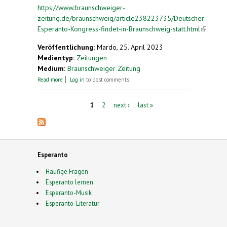
https://www.braunschweiger-
zeitung.de/braunschweig/article238223735/Deutscher-
Esperanto-Kongress-findet-in-Braunschweig-statt.html
(link is
external
Veröffentlichung:
Mardo, 25. April 2023
Medientyp:
Zeitungen
Medium:
Braunschweiger Zeitung
about Deutscher Esperanto-Kongress findet in
Read more
Log in
to post comments
Braunschweig statt
Pages
1
2
next ›
last »
Esperanto
Häufige Fragen
Esperanto lernen
Esperanto-Musik
Esperanto-Literatur