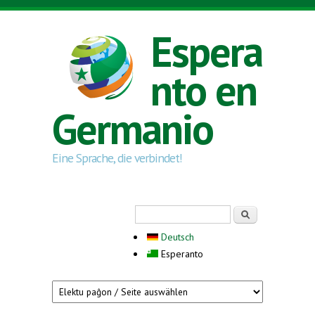
Skip to main content
Espera
nto en
Germanio
Eine Sprache, die verbindet!
Search form
Serĉi
Deutsch
Esperanto