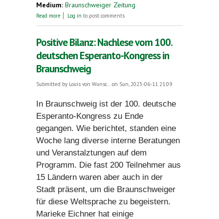
Medium:
Braunschweiger Zeitung
about Hier kann man kostenlos Esperanto lernen
Read more
Log in
to post comments
Positive Bilanz: Nachlese vom 100.
deutschen Esperanto-Kongress in
Braunschweig
Submitted by
Louis von Wunsc...
on Sun, 2023-06-11 21:09
In Braunschweig ist der 100. deutsche
Esperanto-Kongress zu Ende
gegangen. Wie berichtet, standen eine
Woche lang diverse interne Beratungen
und Veranstalztungen auf dem
Programm. Die fast 200 Teilnehmer aus
15 Ländern waren aber auch in der
Stadt präsent, um die Braunschweiger
für diese Weltsprache zu begeistern.
Marieke Eichner hat einige