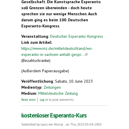
Gesellschaft. Die Kunstsprache Esperanto
soll Grenzen überwinden - doch heute
sprechen sie nur wenige Menschen. Auch
darum ging es beim 100. Deutschen
Esperanto-Kongress.
Veranstaltung:
Deutscher Esperanto-Kongress
Link zum Artikel:
https://www.mz.de/mitteldeutschland/wo-
esperanto-in-sachsen-anhalt-gespr...
(link is
(Bezahlschranke)
external)
(Außerdem Papierausgabe)
Veröffentlichung:
Sabato, 10. June 2023
Medientyp:
Zeitungen
Medium:
Mitteldeutsche Zeitung
about Sehnsucht nach einer Sprache für alle
Read more
Log in
to post comments
kostenloser Esperanto-Kurs
Submitted by
Louis von Wunsc...
on Thu, 2023-05-04 19:03