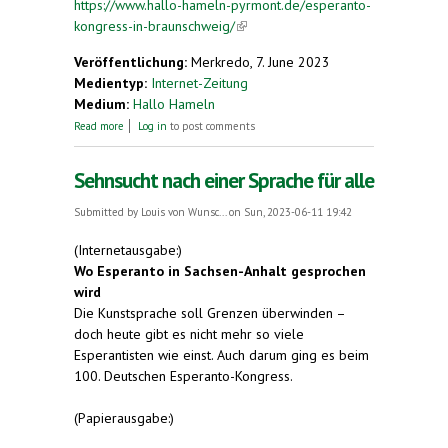
https://www.hallo-hameln-pyrmont.de/esperanto-
kongress-in-braunschweig/
(link is external)
Veröffentlichung:
Merkredo, 7. June 2023
Medientyp:
Internet-Zeitung
Medium:
Hallo Hameln
about Esperanto-Kongress in Braunschweig
Read more
Log in
to post comments
Sehnsucht nach einer Sprache für alle
Submitted by
Louis von Wunsc...
on Sun, 2023-06-11 19:42
(Internetausgabe:)
Wo Esperanto in Sachsen-Anhalt gesprochen
wird
Die Kunstsprache soll Grenzen überwinden –
doch heute gibt es nicht mehr so viele
Esperantisten wie einst. Auch darum ging es beim
100. Deutschen Esperanto-Kongress.
(Papierausgabe:)