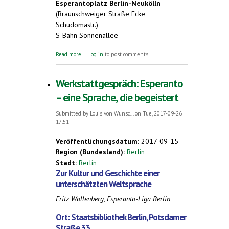
Esperantoplatz Berlin-Neukölln
(Braunschweiger Straße Ecke
Schudomastr.)
S-Bahn Sonnenallee
about Sommerfest auf dem Esperantoplatz
Read more
Log in
to post comments
Berlin-Neukölln
Werkstattgespräch: Esperanto
– eine Sprache, die begeistert
Submitted by
Louis von Wunsc...
on Tue, 2017-09-26
17:51
Veröffentlichungsdatum:
2017-09-15
Region (Bundesland):
Berlin
Stadt:
Berlin
Zur Kultur und Geschichte einer
unterschätzten Weltsprache
Fritz Wollenberg, Esperanto-Liga Berlin
Ort: Staatsbibliothek Berlin, Potsdamer
Straße 33