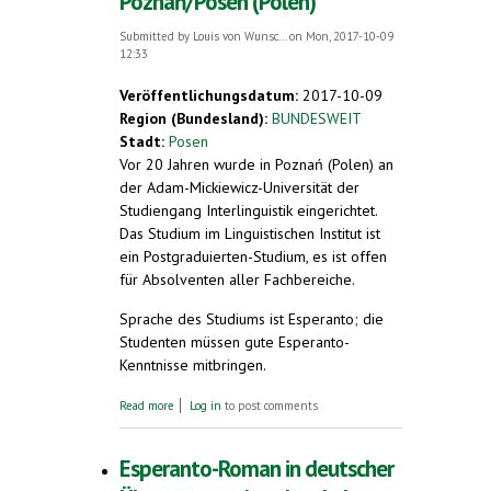
Poznań/Posen (Polen)
Submitted by
Louis von Wunsc...
on Mon, 2017-10-09
12:33
Veröffentlichungsdatum:
2017-10-09
Region (Bundesland):
BUNDESWEIT
Stadt:
Posen
Vor 20 Jahren wurde in Poznań (Polen) an
der Adam-Mickiewicz-Universität der
Studiengang Interlinguistik eingerichtet.
Das Studium im Linguistischen Institut ist
ein Postgraduierten-Studium, es ist offen
für Absolventen aller Fachbereiche.
Sprache des Studiums ist Esperanto; die
Studenten müssen gute Esperanto-
Kenntnisse mitbringen.
about 20 Jahre Studium der Interlinguistik
Read more
Log in
to post comments
und Esperantologie in Poznań/Posen (Polen)
Esperanto-Roman in deutscher