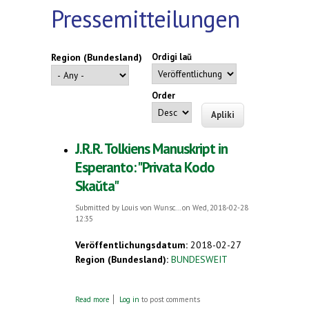
Pressemitteilungen
Region (Bundesland)
Ordigi laŭ
Order
J.R.R. Tolkiens Manuskript in
Esperanto: "Privata Kodo
Skaŭta"
Submitted by
Louis von Wunsc...
on Wed, 2018-02-28
12:35
Veröffentlichungsdatum:
2018-02-27
Region (Bundesland):
BUNDESWEIT
about J.R.R. Tolkiens Manuskript in
Read more
Log in
to post comments
Esperanto: "Privata Kodo Skaŭta"