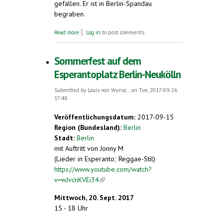
gefallen. Er ist in Berlin-Spandau
begraben.
about Esperanto-Roman in deutscher
Read more
Log in
to post comments
Übersetzung. Aus dem Leben der
Arbeiterklasse im Wien der dreißiger Jahre
Sommerfest auf dem
Esperantoplatz Berlin-Neukölln
Submitted by
Louis von Wunsc...
on Tue, 2017-09-26
17:48
Veröffentlichungsdatum:
2017-09-15
Region (Bundesland):
Berlin
Stadt:
Berlin
mit Auftritt von Jonny M
(Lieder in Esperanto; Reggae-Stil)
https://www.youtube.com/watch?
v=wJvcnKVEi34
(link is external)
Mittwoch, 20. Sept. 2017
15 - 18 Uhr