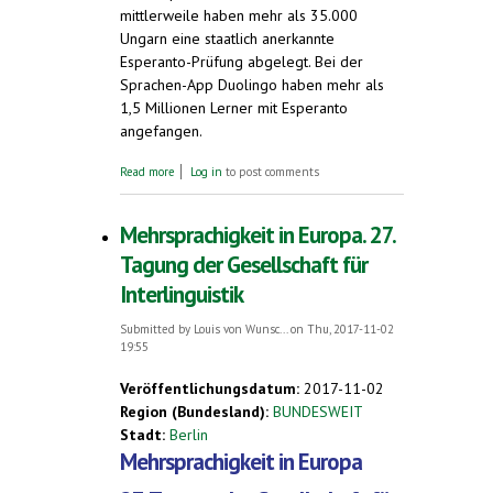
mittlerweile haben mehr als 35.000
Ungarn eine staatlich anerkannte
Esperanto-Prüfung abgelegt. Bei der
Sprachen-App Duolingo haben mehr als
1,5 Millionen Lerner mit Esperanto
angefangen.
about Esperanto als Muttersprache.
Read more
Log in
to post comments
Esperanto-Muttersprachler in
Mühlhausen/Thüringen (Juli 2018)
Mehrsprachigkeit in Europa. 27.
Tagung der Gesellschaft für
Interlinguistik
Submitted by
Louis von Wunsc...
on Thu, 2017-11-02
19:55
Veröffentlichungsdatum:
2017-11-02
Region (Bundesland):
BUNDESWEIT
Stadt:
Berlin
Mehrsprachigkeit in Europa