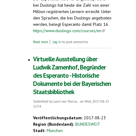
bei Duolingo hat heute die Zahl von einer
Million registrierten Lernern erreicht. Unter
den Sprachen, die bei Duolingo angeboten
werden, belegt Esperanto damit Platz 16.
https://www.duolingo.com/courses/en
(link is
external)
about Esperanto-Kurs für Englischsprecher
Read more
Log in
to post comments
bei Duolingo: Eine Million Lerner
Virtuelle Ausstellung über
Ludwik Zamenhof, Begründer
des Esperanto - Historische
Dokumente bei der Bayerischen
Staatsbibliothek
Submitted by
Louis von Wunsc...
on Wed, 2017-08-23
12:54
Veröffentlichungsdatum:
2017-08-23
Region (Bundesland):
BUNDESWEIT
Stadt:
München