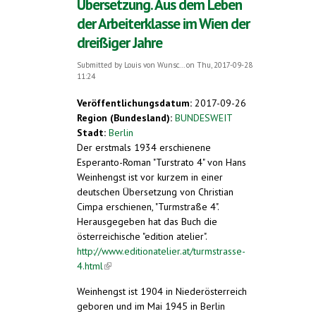
Übersetzung. Aus dem Leben
der Arbeiterklasse im Wien der
dreißiger Jahre
Submitted by
Louis von Wunsc...
on Thu, 2017-09-28
11:24
Veröffentlichungsdatum:
2017-09-26
Region (Bundesland):
BUNDESWEIT
Stadt:
Berlin
Der erstmals 1934 erschienene
Esperanto-Roman "Turstrato 4" von Hans
Weinhengst ist vor kurzem in einer
deutschen Übersetzung von Christian
Cimpa erschienen, "Turmstraße 4".
Herausgegeben hat das Buch die
österreichische "edition atelier".
http://www.editionatelier.at/turmstrasse-
4.html
(link is external)
Weinhengst ist 1904 in Niederösterreich
geboren und im Mai 1945 in Berlin