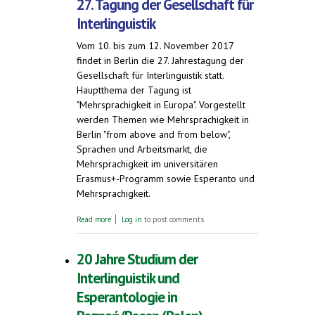
27. Tagung der Gesellschaft für
Interlinguistik
Vom 10. bis zum 12. November 2017
findet in Berlin die 27. Jahrestagung der
Gesellschaft für Interlinguistik statt.
Hauptthema der Tagung ist
"Mehrsprachigkeit in Europa". Vorgestellt
werden Themen wie Mehrsprachigkeit in
Berlin "from above and from below",
Sprachen und Arbeitsmarkt, die
Mehrsprachigkeit im universitären
Erasmus+-Programm sowie Esperanto und
Mehrsprachigkeit.
about Mehrsprachigkeit in Europa. 27.
Read more
Log in
to post comments
Tagung der Gesellschaft für Interlinguistik
20 Jahre Studium der
Interlinguistik und
Esperantologie in