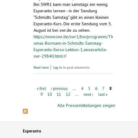
Bei SWR1 kann man samstags ein wenig
Esperanto lernen - in der Sendung
"Schmidts Samstag" gibt es einen kleinen
Esperanto-Kurs. Die erste Sendung vom 5.
August ist bei swr.de zu sehen.
https://www.swr.de/swr1/bw/programm/Th
omas-Bormann-in-Schmidts-Samstag-
Esperanto-Kurso-Lektion-1,aexavarticle-
swr-29840.html
(link is external)
about Esperanto-Sprachkurs bei SWR 1 am
Read more
Log in
to post comments
Samstag. Einführung in die internationale
Sprache
Pages
« first
‹ previous
…
4
5
6
7
8
9
10
11
12
…
next ›
last »
Alle Pressemitteilungen zeigen
Esperanto