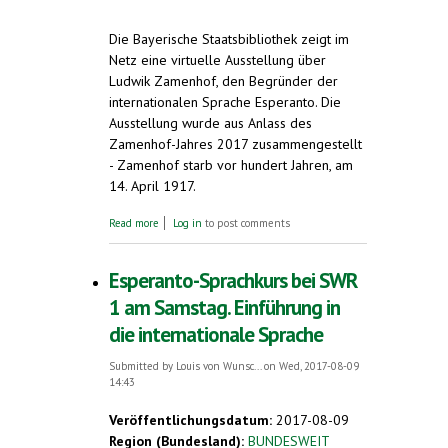
Die Bayerische Staatsbibliothek zeigt im
Netz eine virtuelle Ausstellung über
Ludwik Zamenhof, den Begründer der
internationalen Sprache Esperanto. Die
Ausstellung wurde aus Anlass des
Zamenhof-Jahres 2017 zusammengestellt
- Zamenhof starb vor hundert Jahren, am
14. April 1917.
about Virtuelle Ausstellung über Ludwik
Read more
Log in
to post comments
Zamenhof, Begründer des Esperanto -
Historische Dokumente bei der Bayerischen
Staatsbibliothek
Esperanto-Sprachkurs bei SWR
1 am Samstag. Einführung in
die internationale Sprache
Submitted by
Louis von Wunsc...
on Wed, 2017-08-09
14:43
Veröffentlichungsdatum:
2017-08-09
Region (Bundesland):
BUNDESWEIT