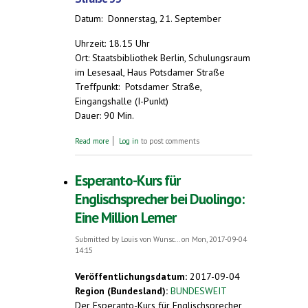
Datum: Donnerstag, 21. September
Uhrzeit: 18.15 Uhr
Ort: Staatsbibliothek Berlin, Schulungsraum
im Lesesaal, Haus Potsdamer Straße
Treffpunkt: Potsdamer Straße,
Eingangshalle (I-Punkt)
Dauer: 90 Min.
about Werkstattgespräch: Esperanto – eine
Read more
Log in
to post comments
Sprache, die begeistert
Esperanto-Kurs für
Englischsprecher bei Duolingo:
Eine Million Lerner
Submitted by
Louis von Wunsc...
on Mon, 2017-09-04
14:15
Veröffentlichungsdatum:
2017-09-04
Region (Bundesland):
BUNDESWEIT
Der Esperanto-Kurs für Englischsprecher