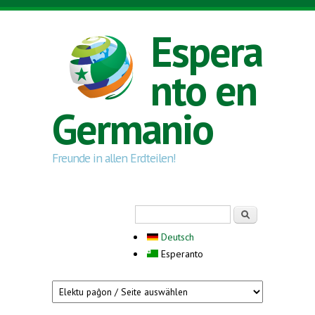
Skip to main content
Espera
nto en
Germanio
Freunde in allen Erdteilen!
Search form
Serĉi
Deutsch
Esperanto