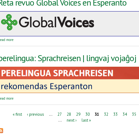
Reta revuo Global Voices en Esperanto
about Reta revuo Global Voices en Esperanto
ead more
perelingua: Sprachreisen | lingvaj vojaĝoj
about perelingua: Sprachreisen | lingvaj vojaĝoj
ead more
Pages
« first
‹ previous
…
27
28
29
30
31
32
33
34
35
…
next ›
last »