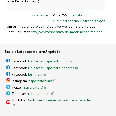
ihre Kultur kennen. (...)
‹ vorherige
31 de 255
nächste›
Alle Medienecho-Beiträge zeigen
Um ein Medienecho zu melden, verwenden Sie bitte das
Formular unter
http://www.esperanto.de/medienecho-melden
Soziale Netze und weitere Angebote
Facebook:
Deutscher Esperanto-Bund
(link is external)
Facebook:
Deutscher Esperanto-Kongress
(link is external)
Facebook:
Luminesk'
(link is external)
Instagram:
esperantobund
(link is external)
Twitter:
Esperanto_D
(link is external)
Telegram:
telegramo.org
(link is external)
YouTube:
Deutscher Esperanto-Bund: Sehenswertes
(link is external)