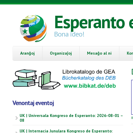
Skip to main content
Esperanto 
Bona ideo!
Aranĝoj
Organizaĵoj
Mesaĝo al ni
Ko
Venontaj eventoj
UK | Universala Kongreso de Esperanto: 2026-08-01 –
R
08
IJK | Internacia Junulara Kongreso de Esperanto: