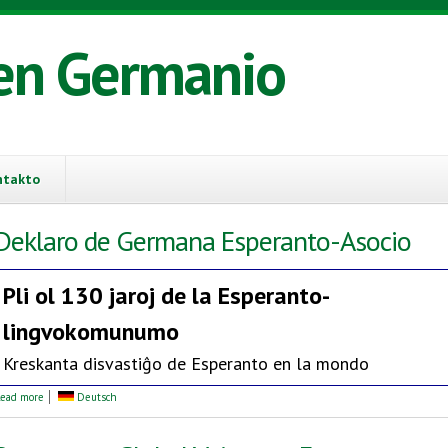
en Germanio
ntakto
Deklaro de Germana Esperanto-Asocio
Pli ol 130 jaroj de la
Esperanto-
lingvokomunumo
Kreskanta disvastiĝo de Esperanto en la mondo
about Deklaro de Germana Esperanto-Asocio
ead more
Deutsch