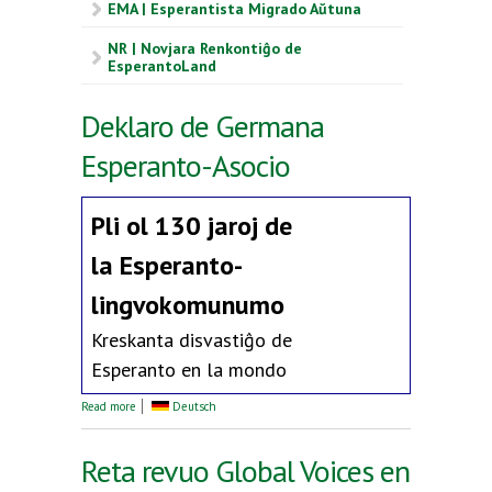
EMA | Esperantista Migrado Aŭtuna
NR | Novjara Renkontiĝo de
EsperantoLand
Deklaro de Germana
Esperanto-Asocio
Pli ol 130 jaroj de
la
Esperanto-
lingvokomunumo
Kreskanta disvastiĝo de
Esperanto en la mondo
about Deklaro de Germana Esperanto-Asocio
Read more
Deutsch
Reta revuo Global Voices en