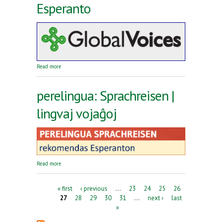
Esperanto
about Reta revuo Global Voices en Esperanto
Read more
perelingua: Sprachreisen |
lingvaj vojaĝoj
about perelingua: Sprachreisen | lingvaj vojaĝoj
Read more
Pages
« first
‹ previous
…
23
24
25
26
27
28
29
30
31
…
next ›
last
»