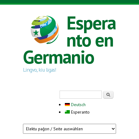
Skip to main content
Espera
nto en
Germanio
Lingvo, kiu ligas!
Search form
Serĉi
Deutsch
Esperanto