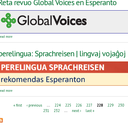
Reta revuo Global Voices en Esperanto
about Reta revuo Global Voices en Esperanto
ead more
perelingua: Sprachreisen | lingvaj vojaĝoj
about perelingua: Sprachreisen | lingvaj vojaĝoj
ead more
Pages
« first
‹ previous
…
224
225
226
227
228
229
230
231
232
…
next ›
last »