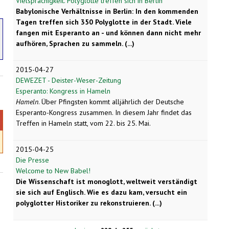
Vielsprachigkeit. Polyglotte treffen sich in Berlin
Babylonische Verhältnisse in Berlin: In den kommenden
Tagen treffen sich 350 Polyglotte in der Stadt. Viele
fangen mit Esperanto an - und können dann nicht mehr
aufhören, Sprachen zu sammeln.
(...)
2015-04-27
DEWEZET - Deister-Weser-Zeitung
Esperanto: Kongress in Hameln
Hameln
. Über Pfingsten kommt alljährlich der Deutsche
Esperanto-Kongress zusammen. In diesem Jahr findet das
Treffen in Hameln statt, vom 22. bis 25. Mai.
2015-04-25
Die Presse
Welcome to New Babel!
Die Wissenschaft ist monoglott, weltweit verständigt
sie sich auf Englisch. Wie es dazu kam, versucht ein
polyglotter Historiker zu rekonstruieren. (...)