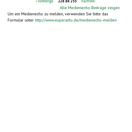
‹ vorherige
228 de 255
nächste›
Alle Medienecho-Beiträge zeigen
Um ein Medienecho zu melden, verwenden Sie bitte das
Formular unter
http://www.esperanto.de/medienecho-melden