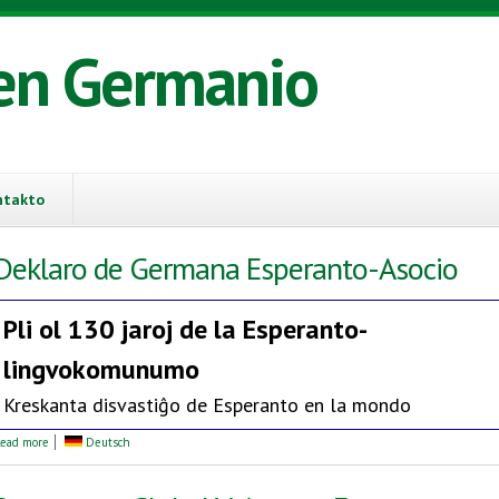
en Germanio
ntakto
Deklaro de Germana Esperanto-Asocio
Pli ol 130 jaroj de la
Esperanto-
lingvokomunumo
Kreskanta disvastiĝo de Esperanto en la mondo
about Deklaro de Germana Esperanto-Asocio
ead more
Deutsch