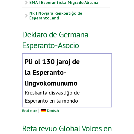
EMA | Esperantista Migrado Aŭtuna
NR | Novjara Renkontiĝo de
EsperantoLand
Deklaro de Germana
Esperanto-Asocio
Pli ol 130 jaroj de
la
Esperanto-
lingvokomunumo
Kreskanta disvastiĝo de
Esperanto en la mondo
about Deklaro de Germana Esperanto-Asocio
Read more
Deutsch
Reta revuo Global Voices en