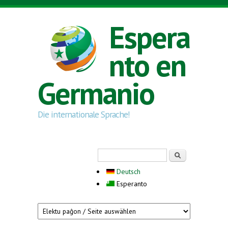
Skip to main content
Espera
nto en
Germanio
Die internationale Sprache!
Search form
Serĉi
Deutsch
Esperanto