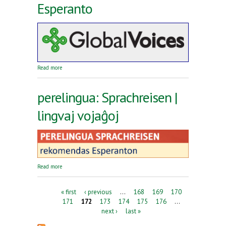
Esperanto
about Reta revuo Global Voices en Esperanto
Read more
perelingua: Sprachreisen |
lingvaj vojaĝoj
about perelingua: Sprachreisen | lingvaj vojaĝoj
Read more
Pages
« first
‹ previous
…
168
169
170
171
172
173
174
175
176
…
next ›
last »