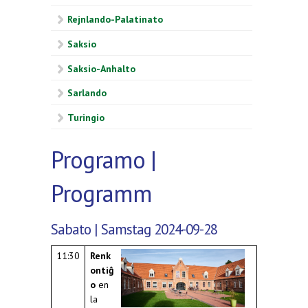
Rejnlando-Palatinato
Saksio
Saksio-Anhalto
Sarlando
Turingio
Programo |
Programm
Sabato | Samstag 2024-09-28
11:30
Renk
ontiĝ
o
en
la