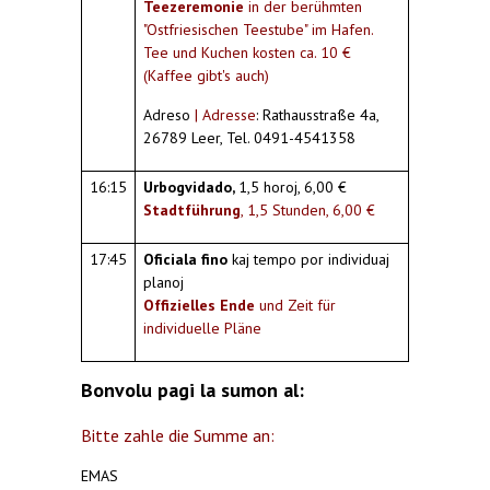
Teezeremonie
in der berühmten
"Ostfriesischen Teestube" im Hafen.
Tee und Kuchen kosten ca. 10 €
(Kaffee gibt's auch)
Adreso
| Adresse
: Rathausstraße 4a,
26789 Leer, Tel. 0491-4541358
16:15
Urbogvidado,
1,5 horoj, 6,00 €
Stadtführung
, 1,5 Stunden, 6,00 €
17:45
Oficiala fino
kaj tempo por individuaj
planoj
Offizielles Ende
und Zeit für
individuelle Pläne
Bonvolu pagi la sumon al:
Bitte zahle die Summe an:
EMAS