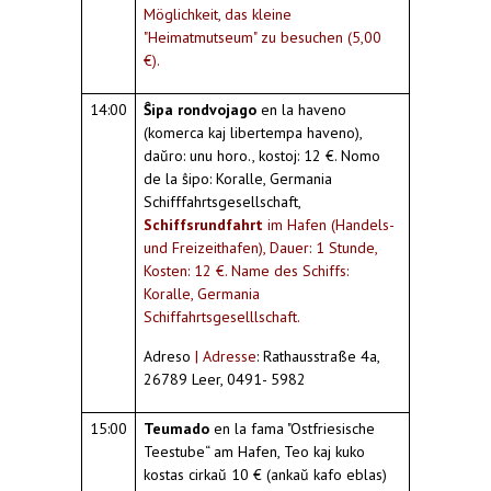
Möglichkeit, das kleine
"Heimatmutseum" zu besuchen (5,00
€).
14:00
Ŝipa rondvojago
en la haveno
(komerca kaj libertempa haveno),
daŭro: unu horo., kostoj: 12 €. Nomo
de la ŝipo: Koralle, Germania
Schifffahrtsgesellschaft,
Schiffsrundfahrt
im Hafen (Handels-
und Freizeithafen), Dauer: 1 Stunde,
Kosten: 12 €. Name des Schiffs:
Koralle, Germania
Schiffahrtsgeselllschaft.
Adreso
| Adresse
: Rathausstraße 4a,
26789 Leer, 0491- 5982
15:00
Teumado
en la fama "Ostfriesische
Teestube“ am Hafen, Teo kaj kuko
kostas cirkaŭ 10 € (ankaŭ kafo eblas)