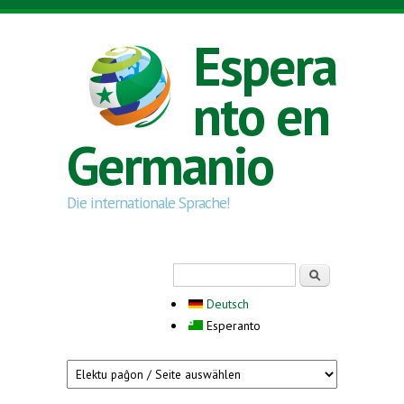
Skip to main content
Espera
nto en
Germanio
Die internationale Sprache!
Search form
Serĉi
Deutsch
Esperanto