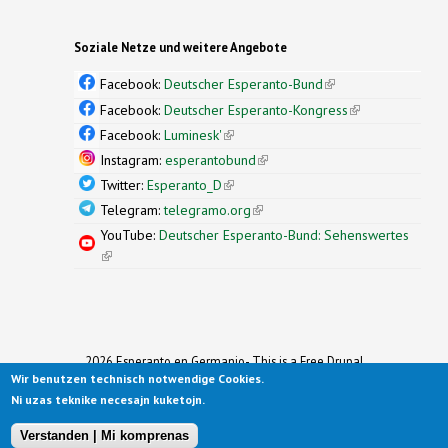
Soziale Netze und weitere Angebote
Facebook:
Deutscher Esperanto-Bund
(link is
external)
Facebook:
Deutscher Esperanto-Kongress
(link is
external)
Facebook:
Luminesk'
(link is external)
Instagram:
esperantobund
(link is external)
Twitter:
Esperanto_D
(link is external)
Telegram:
telegramo.org
(link is external)
YouTube:
Deutscher Esperanto-Bund: Sehenswertes
(link is external)
2026 Esperanto en Germanio- This is a Free Drupal
Theme
Wir benutzen technisch notwendige Cookies.
Ported to Drupal for the Open Source Community by
Ni uzas teknike necesajn kuketojn.
Drupalizing
(link is external)
, a Project of
More than (just) Themes
(link is
.
Original design by
Simple Themes
.
(link is
external)
Verstanden | Mi komprenas