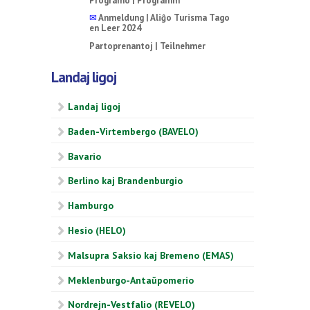
Programo | Programm
✉
Anmeldung | Aliĝo Turisma Tago
en Leer 2024
Partoprenantoj | Teilnehmer
Landaj ligoj
Landaj ligoj
Baden-Virtembergo (BAVELO)
Bavario
Berlino kaj Brandenburgio
Hamburgo
Hesio (HELO)
Malsupra Saksio kaj Bremeno (EMAS)
Meklenburgo-Antaŭpomerio
Nordrejn-Vestfalio (REVELO)