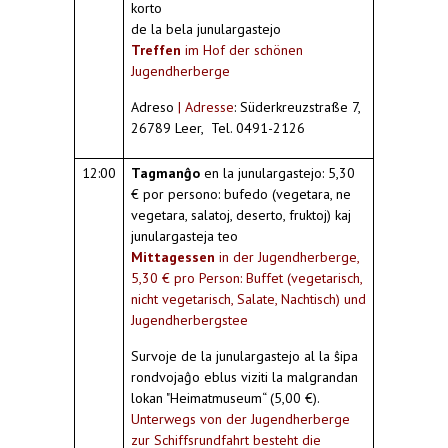
korto
de la bela junulargastejo
Treffen
im Hof der schönen
Jugendherberge
Adreso
| Adresse
: Süderkreuzstraße 7,
26789 Leer, Tel. 0491-2126
12:00
Tagmanĝo
en la junulargastejo: 5,30
€ por persono: bufedo (vegetara, ne
vegetara, salatoj, deserto, fruktoj) kaj
junulargasteja teo
Mittagessen
in der Jugendherberge,
5,30 € pro Person: Buffet (vegetarisch,
nicht vegetarisch, Salate, Nachtisch) und
Jugendherbergstee
Survoje de la junulargastejo al la ŝipa
rondvojaĝo eblus viziti la malgrandan
lokan "Heimatmuseum“ (5,00 €).
Unterwegs von der Jugendherberge
zur Schiffsrundfahrt besteht die