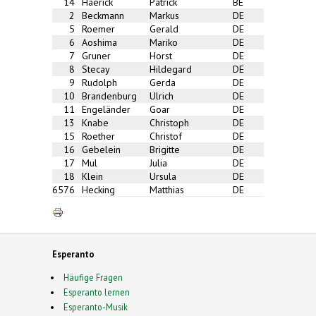
14
Haerick
Patrick
BE
2
Beckmann
Markus
DE
5
Roemer
Gerald
DE
6
Aoshima
Mariko
DE
7
Gruner
Horst
DE
8
Stecay
Hildegard
DE
9
Rudolph
Gerda
DE
10
Brandenburg
Ulrich
DE
11
Engeländer
Goar
DE
13
Knabe
Christoph
DE
15
Roether
Christof
DE
16
Gebelein
Brigitte
DE
17
Mul
Julia
DE
18
Klein
Ursula
DE
6576
Hecking
Matthias
DE
Esperanto
Häufige Fragen
Esperanto lernen
Esperanto-Musik