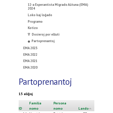
12-a Esperantista Migrado Aŭtuna (EMA)
2024
Loko kaj loĝado
Programo
Kotizo
∇ Dosieroj por elŝuti
Partoprenantoj
⬤
EMA 2023
EMA 2022
EMA 2021
EMA 2020
Partoprenantoj
15 aliĝoj
Familia
Persona
ID
nomo
nomo
Lando