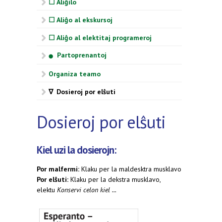
☐ Aliĝilo
☐ Aliĝo al ekskursoj
☐ Aliĝo al elektitaj programeroj
Partoprenantoj
⬤
Organiza teamo
∇ Dosieroj por elŝuti
Dosieroj por elŝuti
Kiel uzi la dosierojn:
Por malfermi:
Klaku per la maldesktra musklavo
Por elŝuti:
Klaku per la dekstra musklavo,
elektu
Konservi celon kiel ...