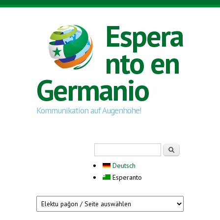
Skip to main content
Espera
nto en
Germanio
Kommunikation auf Augenhöhe!
Search form
Serĉi
Deutsch
Esperanto