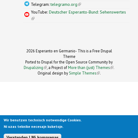
Telegram:
telegramo.org
(link is external)
YouTube:
Deutscher Esperanto-Bund: Sehenswertes
(link is external)
2026 Esperanto en Germanio- This is a Free Drupal
Theme
Ported to Drupal for the Open Source Community by
Drupalizing
(link is external)
, a Project of
More than (just) Themes
(link is
.
Original design by
Simple Themes
.
(link is
external)
external)
Wir benutzen technisch notwendige Cookies.
Ni uzas teknike necesajn kuketojn.
Verstanden | Mi komprenas