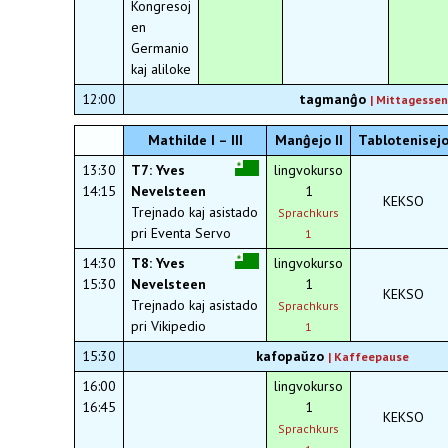
Kongresoj
en
Germanio
kaj aliloke
12:00
tagmanĝo
| Mittag
essen
Mathilde I – III
Manĝejo II
Tablotenisej
13:30
T7: Yves
lingvokurso
14:15
Nevelsteen
1
KEKSO
Trejnado kaj asistado
Sprachkurs
pri Eventa Servo
1
14:30
T8: Yves
lingvokurso
15:30
Nevelsteen
1
KEKSO
Trejnado kaj asistado
Sprachkurs
pri Vikipedio
1
15:30
kafopaŭzo
|
Kaffeepause
16:00
lingvokurso
16:45
1
KEKSO
Sprachkurs