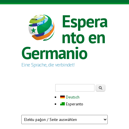
Skip to main content
Espera
nto en
Germanio
Eine Sprache, die verbindet!
Search form
Serĉi
Deutsch
Esperanto