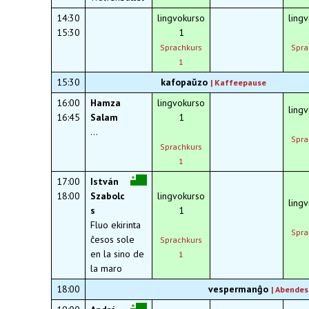
14:30
lingvokurso
ling
15:30
1
Sprachkurs
Spra
1
15:30
kafopaŭzo
|
Kaffeepause
16:00
Hamza
lingvokurso
ling
16:45
Salam
1
...
Spra
Sprachkurs
1
17:00
István
18:00
Szabolc
lingvokurso
ling
s
1
Fluo ekirinta
Spra
ĉesos sole
Sprachkurs
en la sino de
1
la maro
18:00
vespermanĝo
|
Abendes