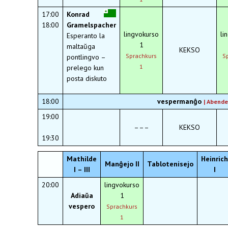
17:00
Konrad
18:00
Gramelspacher
lingvokurso
li
Esperanto la
1
maltaŭga
KEKSO
Sprachkurs
S
pontlingvo –
1
prelego kun
posta diskuto
18:00
vespermanĝo
|
Abende
19:00
–––
KEKSO
19:30
Mathilde
Heinrich
Manĝejo II
Tablotenisejo
I – III
I
20:00
lingvokurso
Adiaŭa
1
vespero
Sprachkurs
1