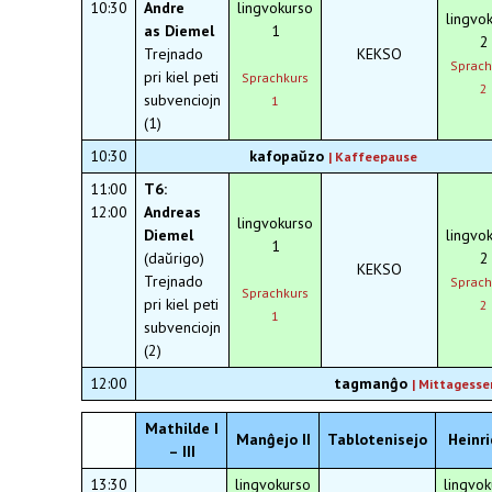
10:30
Andre
lingvokurso
lingvo
as Diemel
1
2
Trejnado
KEKSO
Sprach
pri kiel peti
Sprachkurs
2
subvenciojn
1
(1)
10:30
kafopaŭzo
|
Kaffeepause
11:00
T6:
12:00
Andreas
lingvokurso
Diemel
lingvo
1
(daŭrigo)
2
KEKSO
Trejnado
Sprach
Sprachkurs
pri kiel peti
2
1
subvenciojn
(2)
12:00
tagmanĝo
| Mittag
esse
Mathilde I
Manĝejo II
Tablotenisejo
Heinri
– III
13:30
lingvokurso
lingvok