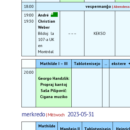
18:00
vespermanĝo
|
Abendess
19:00
André
19:30
Christian
Weber
Bildoj: la
–––
KEKSO
107-a UK
en
Montréal
Mathilde I – III
Tablotenisejo
...
ekstere +
20:00
Georgo
Handzlik:
Propraj kantoj
Saŝa Pilipoviĉ:
Cigana muziko
merkredo
2023-05-31
| Mittwoch
Mathilde
Manĝejo II
Tablotenisejo
Heinric