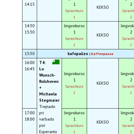
14:15
1
2
KEKSO
Sprachkurs
Sprach
1
2
14:30
lingvokurso
lingvok
15:30
1
2
KEKSO
Sprachkurs
Sprach
1
2
15:30
kafopaŭzo
|
Kaffeepause
16:00
T4:
16:45
Lu
lingvokurso
lingvok
Wunsch-
1
2
Rolshoven
KEKSO
Sprachkurs
Sprach
+
1
2
Michaela
Stegmaier
Trejnado
17:00
pri
lingvokurso
lingvok
18:00
varbado
1
2
KEKSO
por
Sprachkurs
Sprach
Esperanto
1
2