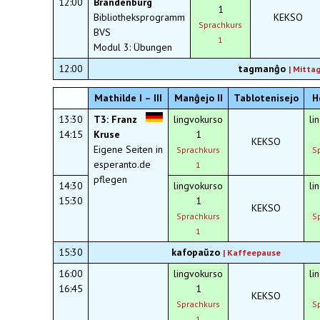
12:00
Brandenburg
1
Bibliotheksprogramm
KEKSO
Sprachkurs
BVS
1
Modul 3: Übungen
12:00
tagmanĝo
| Mitta
Mathilde I – III
Manĝejo II
Tablotenisejo
H
13:30
T3: Franz
lingvokurso
li
14:15
Kruse
1
KEKSO
Eigene Seiten in
Sprachkurs
S
esperanto.de
1
pflegen
14:30
lingvokurso
li
15:30
1
KEKSO
Sprachkurs
S
1
15:30
kafopaŭzo
|
Kaffeepause
16:00
lingvokurso
li
16:45
1
KEKSO
Sprachkurs
S
1