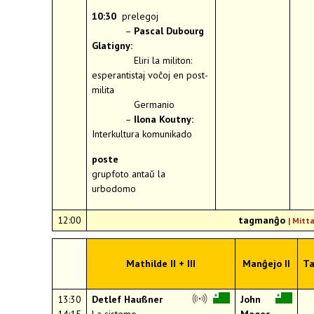
10:30
prelegoj
–
Pascal Dubourg
Glatigny:
Eliri la militon:
esperantistaj voĉoj en post-
milita
Germanio
–
Ilona Koutny:
Interkultura komunikado
poste
grupfoto antaŭ la
urbodomo
12:00
tagmanĝo
|
Mitt
Mathilde II + III
Manĝejo II
Ta
13:30
Detlef Haußner
John
14:15
La sistemo
Mages