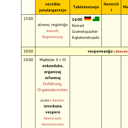
vestiblo
Heinrich
Tablotenisejo
Ma
junulargastejo
I
15:00
16:00:
alveno, registriĝo
Konrad
Ankunft,
Gramelspacher
Registrierung
Kajtokonstruado
18:00
vespermanĝo
|
Abende
20:00
Mathilde II + III
enkonduko,
organizaj
informoj
Einführung,
Organisatorisches
poste
| danach
:
interkona
vespero
Abend zum
Kennenlernen