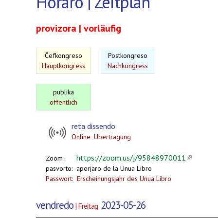
Horaro | Zeitplan
provizora | vorläufig
Ĉefkongreso
Postkongreso
Hauptkongress
Nachkongress
publika
öffentlich
reta dissendo
Online−Übertragung
:
https://zoom.us/j/95848970011
(link is ex
Zoom
pasvorto: aperjaro de la Unua Libro
Passwort: Erscheinungsjahr des Unua Libro
vendredo
2023-05-26
| Freitag