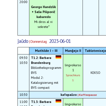
20:00
Georgo
Handzlik
+ Saŝa Pilipoviĉ
kabaredo
Mi diros al vi
sekrete
"
ĵaŭdo
2023-06-01
| Donnerstag
Mathilde I – III
Manĝejo II
Tablotenisej
09:30
T1.2: Barbara
10:30
Brandenburg
lingvokurso
Bibliotheksprogramm
1
BVS
KEKSO
Sprachkurs
Modul 2:
1
Katalogisierung mit
BVS compact
10:30
kafopaŭzo
|
Kaffeepause
11:00
T1.3: Barbara
lingvokurso