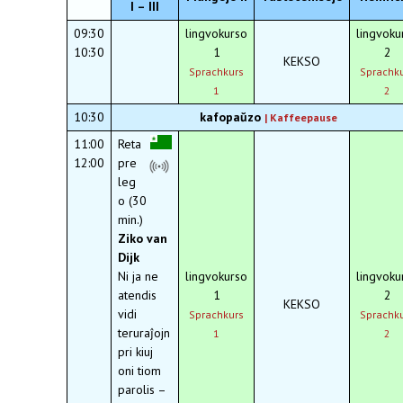
I – III
09:30
lingvokurso
lingvoku
10:30
1
2
KEKSO
Sprachkurs
Sprachk
1
2
10:30
kafopaŭzo
|
Kaffeepause
11:00
Reta
12:00
pre
leg
o (30
min.)
Ziko van
Dijk
Ni ja ne
lingvokurso
lingvoku
atendis
1
2
KEKSO
vidi
Sprachkurs
Sprachk
teruraĵojn
1
2
pri kiuj
oni tiom
parolis –