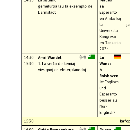
ĝemelurba laŭ la ekzemplo de
sa
Darmstadt
Esperanto
en Afriko kaj
la
j
Universala
Kongreso
en Tanzanio
2024
14:30
Amri Wandel
Lu
15:30
1. La serĉo de kemiaj
Wunsc
vivsignoj en eksterplanedoj
h-
Rolshoven
Ist Englisch
und
Esperanto
besser als
Nur-
Englisch?
15:30
kafo
16:00
Guido Brandenburg
Dunca