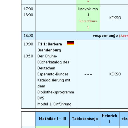
1
17:00
lingvokurso
18:00
1
KEKSO
Sprachkurs
1
18:00
vespermanĝo
|
Abe
19:00
T1.1: Barbara
Brandenburg
19:30
Der Online-
Bücherkatalog des
Deutschen
Esperanto-Bundes
–––
KEKSO
Katalogisierung mit
dem
Bibliotheksprogramm
BVS
Modul 1: Einführung
Heinrich
Mathilde I – III
Tablotenisejo
eks
I