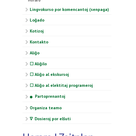
Horaro
Lingvokurso por komencantoj (senpaga)
Loĝado
Kotizoj
Kontakto
Aliĝo
☐ Aliĝilo
☐ Aliĝo al ekskursoj
☐ Aliĝo al elektitaj programeroj
Partoprenantoj
⬤
Organiza teamo
∇ Dosieroj por elŝuti