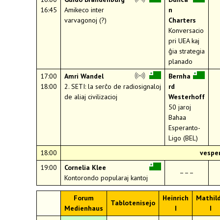
16:45
Amikeco inter
n
varvagonoj (?)
Charters
Konversacio
pri UEA kaj
ĝia strategia
planado
17:00
Amri Wandel
Bernha
18:00
2. SETI: la serĉo de radiosignaloj
rd
de aliaj civilizacioj
Westerhoff
50 jaroj
Bahaa
Esperanto-
Ligo (BEL)
18:00
vespe
19:00
Cornelia Klee
–––
Kontorondo popularaj kantoj
Forum
Heinrich
Mathil
Tablotenisejo
Medienhaus
I
I