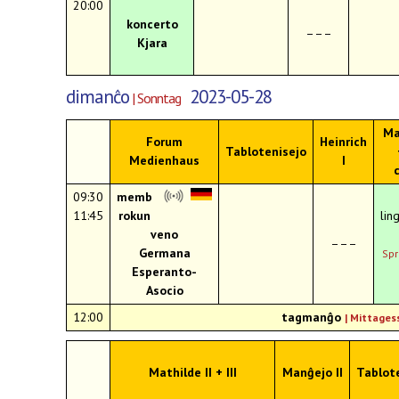
20:00
koncerto
–––
Kjara
dimanĉo
2023-05-28
| Sonntag
Ma
Forum
Heinrich
Tablotenisejo
Medienhaus
I
09:30
memb
11:45
rokun
lin
veno
–––
Germana
Spr
Esperanto-
Asocio
12:00
tagmanĝo
| Mittages
Mathilde II + III
Manĝejo II
Tablot