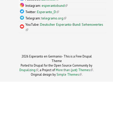
Instagram:
esperantobund
(link is external)
Twitter:
Esperanto_D
(link is external)
Telegram:
telegramo.org
(link is external)
YouTube:
Deutscher Esperanto-Bund: Sehenswertes
(link is external)
2026 Esperanto en Germanio- This is a Free Drupal
Theme
Ported to Drupal for the Open Source Community by
Drupalizing
(link is external)
, a Project of
More than (just) Themes
(link is
.
Original design by
Simple Themes
.
(link is
external)
external)