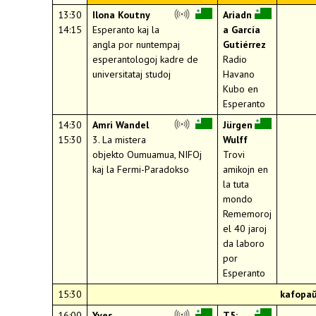
13:30
Ilona Koutny
Ariadn
14:15
Esperanto kaj la
a García
angla por nuntempaj
Gutiérrez
esperantologoj kadre de
Radio
universitataj studoj
Havano
Kubo en
Esperanto
14:30
Amri Wandel
Jürgen
15:30
3.
La mistera
Wulff
objekto Oumuamua, NIFOj
Trovi
kaj la Fermi-Paradokso
amikojn en
la tuta
mondo
Rememoroj
el 40 jaroj
da laboro
por
Esperanto
15:30
kafopa
16:00
Yves
T5: