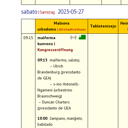
sabato
2023-05-27
| Samstag
Malnova
Hein
Tablotenisejo
urbodomo
|
Altstadtrathaus
09:15
malferma
kunveno
|
Kongresseröffnung
09:15
malfermo, salutoj
– Ulrich
Brandenburg (prezidanto
de GEA)
– s-ino Antonelli-
Ngameni (urbestrino
Braunschweig)
– Duncan Charters
(prezidanto de UEA
10:00
ĉampano, manĝeto,
babilado