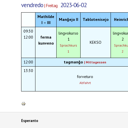
vendredo
2023-06-02
| Freitag
Mathilde
Manĝejo II
Tablotenisejo
Heinrich
I – III
09:30
lingvokurso
lingvoku
12:00
ferma
1
2
KEKSO
kunveno
Sprachkurs
Sprachku
1
2
12:00
tagmanĝo
|
Mittagessen
13:30
forveturo
Abfahrt
Esperanto