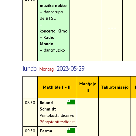
muzika nokto
– dancgrupo
de BTSC
–
–––
koncerto:
Kimo
+ Radio
Mondo
– dancmuziko
lundo
2023-05-29
| Montag
Manĝejo
Mathilde I – III
Tablotenisejo
II
08:30
Roland
Schmidt
Pentekosta diservo
Pfingstgottesdienst
09:30
Ferma