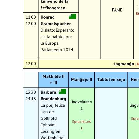
kunveno de la
ĉefkongreso
FAME
B
11:00
Konrad
12:00
Gramelspacher
Diskuto: Esperanto
kaj la balotoj por
la Eŭropa
Parlamento 2024
12:00
tagmanĝo
| 
Mathilde II
Manĝejo II
Tablotenisejo
Hein
+ III
13:30
Barbara
14:15
Brandenburg
lingvokurso
La plej feliĉa
ling
1
jaro de
Gotthold
Spra
Sprachkurs
Ephraim
1
Lessing en
Wolfenbüttel