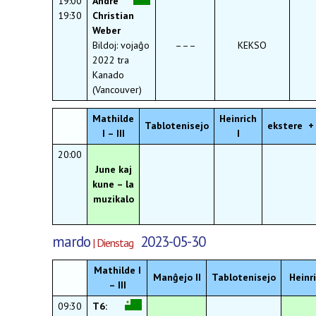
19:00
André
19:30
Christian
Weber
Bildoj: vojaĝo
–––
KEKSO
2022 tra
Kanado
(Vancouver)
Mathilde
Heinrich
Tablotenisejo
ekstere +
I – III
I
20:00
June kaj
kune – la
muzikalo
mardo
2023-05-30
| Dienstag
Mathilde I
Manĝejo II
Tablotenisejo
Heinri
– III
09:30
T6: