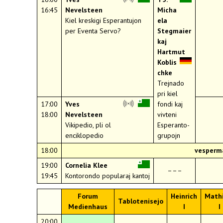
16:45
Nevelsteen
Micha
Kiel kreskigi Esperantujon
ela
per Eventa Servo?
Stegmaier
kaj
Hartmut
Koblis
chke
Trejnado
pri kiel
17:00
Yves
fondi kaj
18:00
Nevelsteen
vivteni
Vikipedio, pli ol
Esperanto-
enciklopedio
grupojn
18:00
vesperm
19:00
Cornelia Klee
–––
19:45
Kontorondo popularaj kantoj
Forum
Heinrich
Mathi
Tablotenisejo
Medienhaus
I
I
20:00