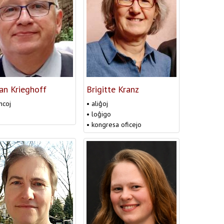
an Krieghoff
Brigitte Kranz
ncoj
• aliĝoj
• loĝigo
• kongresa oficejo