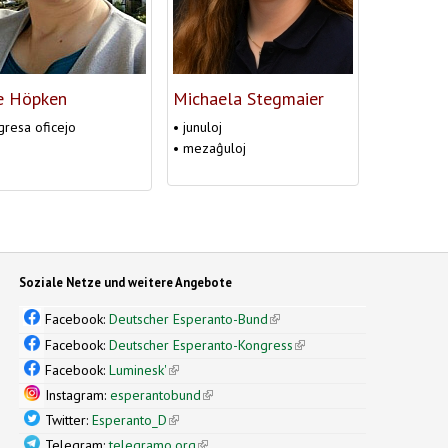
e Höpken
Michaela Stegmaier
gresa oficejo
• junuloj
• mezaĝuloj
Soziale Netze und weitere Angebote
Facebook:
Deutscher Esperanto-Bund
(link is external)
Facebook:
Deutscher Esperanto-Kongress
(link is external)
Facebook:
Luminesk'
(link is external)
Instagram:
esperantobund
(link is external)
Twitter:
Esperanto_D
(link is external)
Telegram:
telegramo.org
(link is external)