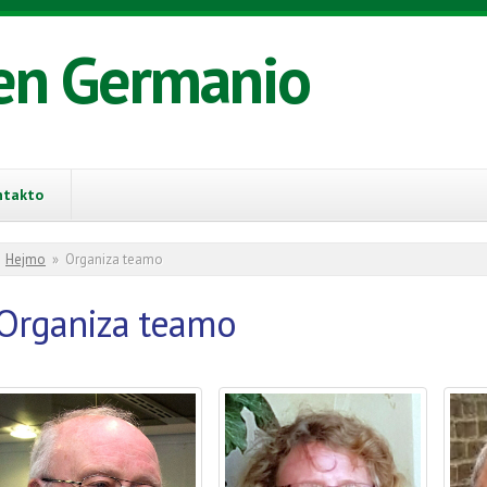
en Germanio
ntakto
You are here
Hejmo
»
Organiza teamo
Organiza teamo