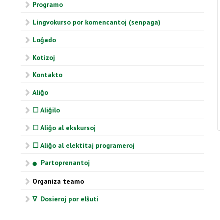
Programo
Lingvokurso por komencantoj (senpaga)
Loĝado
Kotizoj
Kontakto
Aliĝo
☐ Aliĝilo
☐ Aliĝo al ekskursoj
☐ Aliĝo al elektitaj programeroj
Partoprenantoj
⬤
Organiza teamo
∇ Dosieroj por elŝuti