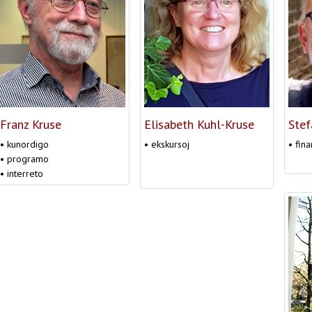
Franz Kruse
Elisabeth Kuhl-Kruse
Stef
• kunordigo
• ekskursoj
• fina
• programo
• interreto