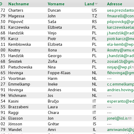
ID
Nachname
Vorname
Land
Adresse
172
Charters
Duncan
US
uea.prezidant
179
Magessa
John
TZ
fmaurelli@cons
130
Pilipoviĉ
Saŝa
RS
pilipovickg@g
181
Karczewska
Elżbieta
PL
karczewskael
168
Handzlik
Vinjo
PL
j.handzlik@rad
195
Karcz
Piotr
PL
piotr.karcz@m
111
Kembłowska
Elzbieta
PL
ela-kemb@wp.
100
Koutny
Ilona
PL
ikoutny@amu.e
135
Handzlik
Georgo
PL
j.handzlik@rad
68
Śmistek
Zofia
PL
zosia61b@gma
183
Pietuchowska
Nina
PL
ninjap@wp.pl
(
65
Hovinga
Foppe-Klaas
NL
fkhovinga@gm
125
Voortman
Harm
NL
---
27
Emmelkamp
Ineke
NL
c.c.emmelkam
91
Hovinga
Andries
NL
andries.hovinga
94
Wichmann
Jos
NL
---
154
Kasini
Bruĉjo
IT
esperanto@edis
155
Brazzabeni
Laura
IT
---
191
Raggi
Chiara
IT
---
126
Eliasson
Jon
IS
jonel@isl.is
(li
202
Jónsson
Grétar
IS
---
79
Wandel
Amri
IL
amriwandel@g