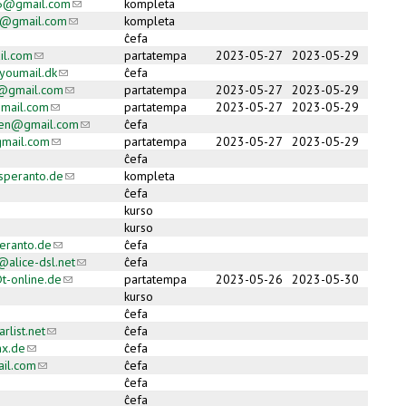
05@gmail.com
(link sends e-mail)
kompleta
an@gmail.com
(link sends e-mail)
kompleta
ĉefa
il.com
(link sends e-mail)
partatempa
2023-05-27
2023-05-29
youmail.dk
(link sends e-mail)
ĉefa
i@gmail.com
(link sends e-mail)
partatempa
2023-05-27
2023-05-29
mail.com
(link sends e-mail)
partatempa
2023-05-27
2023-05-29
ren@gmail.com
(link sends e-mail)
ĉefa
mail.com
(link sends e-mail)
partatempa
2023-05-27
2023-05-29
ĉefa
speranto.de
(link sends e-mail)
kompleta
ĉefa
kurso
kurso
eranto.de
(link sends e-mail)
ĉefa
alice-dsl.net
(link sends e-mail)
ĉefa
-online.de
(link sends e-mail)
partatempa
2023-05-26
2023-05-30
kurso
ĉefa
list.net
(link sends e-mail)
ĉefa
mx.de
(link sends e-mail)
ĉefa
il.com
(link sends e-mail)
ĉefa
ĉefa
ĉefa