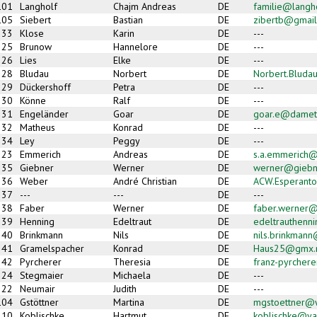
101
Langholf
Chajm Andreas
DE
familie@langho
105
Siebert
Bastian
DE
zibertb@gmai
33
Klose
Karin
DE
---
25
Brunow
Hannelore
DE
---
26
Lies
Elke
DE
---
28
Bludau
Norbert
DE
Norbert.Bluda
29
Dückershoff
Petra
DE
---
30
Könne
Ralf
DE
---
31
Engeländer
Goar
DE
goar.e@damet
32
Matheus
Konrad
DE
---
34
Ley
Peggy
DE
---
23
Emmerich
Andreas
DE
s.a.emmerich
35
Giebner
Werner
DE
werner@giebne
36
Weber
André Christian
DE
ACW.Esperant
37
---
---
DE
---
38
Faber
Werner
DE
faber.werner
39
Henning
Edeltraut
DE
edeltrauthenn
40
Brinkmann
Nils
DE
nils.brinkman
41
Gramelspacher
Konrad
DE
Haus25@gmx.
42
Pyrcherer
Theresia
DE
franz-pyrchere
24
Stegmaier
Michaela
DE
---
22
Neumair
Judith
DE
---
104
Gstöttner
Martina
DE
mgstoettner@
10
Koblischke
Hartmut
DE
koblischke@y