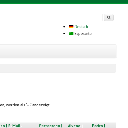
Search form
Serĉi
Deutsch
Esperanto
n, werden als "---" angezeigt.
so | E-Mail-
Partopreno |
Alveno |
Foriro |