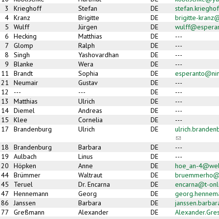
3
Krieghoff
Stefan
DE
stefan.kriegh
4
Kranz
Brigitte
DE
brigitte-kran
5
Wulff
Jürgen
DE
wulff@espera
6
Hecking
Matthias
DE
---
7
Glomp
Ralph
DE
---
8
Singh
Yashovardhan
DE
---
9
Blanke
Wera
DE
---
11
Brandt
Sophia
DE
esperanto@ni
21
Neumair
Gustav
DE
---
12
---
---
DE
---
13
Matthias
Ulrich
DE
---
14
Diemel
Andreas
DE
---
15
Klee
Cornelia
DE
---
17
Brandenburg
Ulrich
DE
ulrich.brande
(link sends e-m
18
Brandenburg
Barbara
DE
---
19
Aulbach
Linus
DE
---
20
Höpken
Anne
DE
hoe_an-4@we
44
Brümmer
Waltraut
DE
bruemmerho@
45
Teruel
Dr. Encarna
DE
encarna@t-onl
47
Hennemann
Georg
DE
georg.hennem
86
Janssen
Barbara
DE
janssen.barbar
77
Greßmann
Alexander
DE
Alexander.Gr