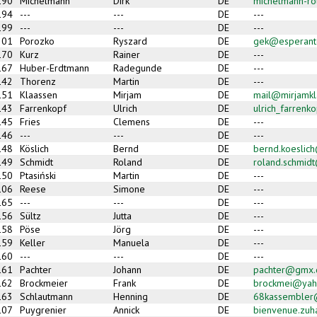
190
Michelmann
Dirk
DE
michelmann-r
194
---
---
DE
---
199
---
---
DE
---
201
Porozko
Ryszard
DE
gek@esperant
170
Kurz
Rainer
DE
---
167
Huber-Erdtmann
Radegunde
DE
---
142
Thorenz
Martin
DE
---
151
Klaassen
Mirjam
DE
mail@mirjamkl
143
Farrenkopf
Ulrich
DE
ulrich_farren
145
Fries
Clemens
DE
---
146
---
---
DE
---
148
Köslich
Bernd
DE
bernd.koeslic
149
Schmidt
Roland
DE
roland.schmid
150
Ptasiński
Martin
DE
---
106
Reese
Simone
DE
---
165
---
---
DE
---
156
Sültz
Jutta
DE
---
158
Pöse
Jörg
DE
---
159
Keller
Manuela
DE
---
160
---
---
DE
---
161
Pachter
Johann
DE
pachter@gmx.
162
Brockmeier
Frank
DE
brockmei@yah
163
Schlautmann
Henning
DE
68kassemble
107
Puygrenier
Annick
DE
bienvenue.zu