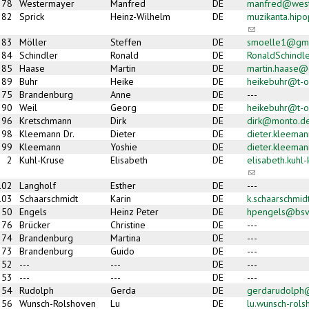
78
Westermayer
Manfred
DE
manfred@west
82
Sprick
Heinz-Wilhelm
DE
muzikanta.hi
(link sends e-m
83
Möller
Steffen
DE
smoelle1@gma
84
Schindler
Ronald
DE
RonaldSchind
85
Haase
Martin
DE
martin.haase@
89
Buhr
Heike
DE
heikebuhr@t-o
75
Brandenburg
Anne
DE
---
90
Weil
Georg
DE
heikebuhr@t-o
96
Kretschmann
Dirk
DE
dirk@monto.d
98
Kleemann Dr.
Dieter
DE
dieter.kleema
99
Kleemann
Yoshie
DE
dieter.kleema
2
Kuhl-Kruse
Elisabeth
DE
elisabeth.kuh
(link sends e-m
102
Langholf
Esther
DE
---
103
Schaarschmidt
Karin
DE
k.schaarschmi
50
Engels
Heinz Peter
DE
hpengels@bsv
76
Brücker
Christine
DE
---
74
Brandenburg
Martina
DE
---
73
Brandenburg
Guido
DE
---
52
---
---
DE
---
53
---
---
DE
---
54
Rudolph
Gerda
DE
gerdarudolph@
56
Wunsch-Rolshoven
Lu
DE
lu.wunsch-rol