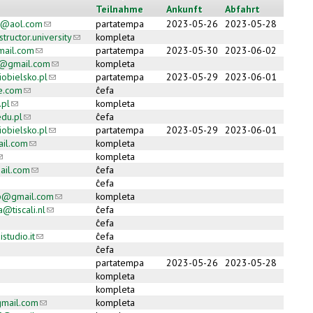
Teilnahme
Ankunft
Abfahrt
o@aol.com
(link sends e-mail)
partatempa
2023-05-26
2023-05-28
tructor.university
(link sends e-mail)
kompleta
mail.com
(link sends e-mail)
partatempa
2023-05-30
2023-06-02
a@gmail.com
(link sends e-mail)
kompleta
iobielsko.pl
(link sends e-mail)
partatempa
2023-05-29
2023-06-01
e.com
(link sends e-mail)
ĉefa
pl
(link sends e-mail)
kompleta
du.pl
(link sends e-mail)
ĉefa
iobielsko.pl
(link sends e-mail)
partatempa
2023-05-29
2023-06-01
il.com
(link sends e-mail)
kompleta
link sends e-mail)
kompleta
ail.com
(link sends e-mail)
ĉefa
ĉefa
p@gmail.com
(link sends e-mail)
kompleta
@tiscali.nl
(link sends e-mail)
ĉefa
ĉefa
tudio.it
(link sends e-mail)
ĉefa
ĉefa
partatempa
2023-05-26
2023-05-28
nk sends e-mail)
kompleta
kompleta
mail.com
(link sends e-mail)
kompleta