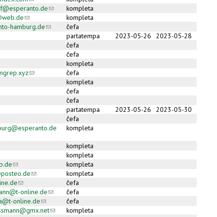
off@esperanto.de
(link sends e-mail)
kompleta
z@web.de
(link sends e-mail)
kompleta
nto-hamburg.de
(link sends e-mail)
ĉefa
partatempa
2023-05-26
2023-05-28
ĉefa
ĉefa
kompleta
mgrep.xyz
(link sends e-mail)
ĉefa
kompleta
ĉefa
ĉefa
partatempa
2023-05-26
2023-05-30
ĉefa
nburg@esperanto.de
kompleta
ail)
kompleta
kompleta
b.de
(link sends e-mail)
kompleta
posteo.de
(link sends e-mail)
kompleta
ine.de
(link sends e-mail)
ĉefa
ann@t-online.de
(link sends e-mail)
ĉefa
a@t-online.de
(link sends e-mail)
ĉefa
essmann@gmx.net
(link sends e-mail)
kompleta