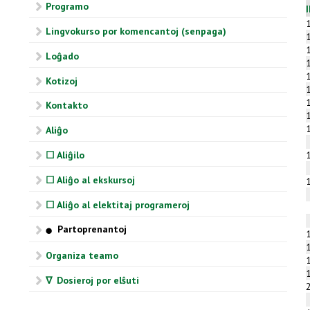
Programo
Lingvokurso por komencantoj (senpaga)
Loĝado
Kotizoj
Kontakto
Aliĝo
☐ Aliĝilo
☐ Aliĝo al ekskursoj
☐ Aliĝo al elektitaj programeroj
Partoprenantoj
⬤
Organiza teamo
∇ Dosieroj por elŝuti