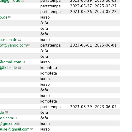
oth@gmx.de
(link sends e-mail)
partatempa
2023-05-29
2023-06-02
partatempa
2023-05-27
2023-05-27
partatempa
2023-05-26
2023-05-28
o.de
(link sends e-mail)
kurso
ĉefa
ĉefa
ĉefa
aassen.de
(link sends e-mail)
kurso
kopf@yahoo.com
(link sends e-mail)
partatempa
2023-06-01
2023-06-01
ĉefa
ĉefa
h@gmail.com
(link sends e-mail)
kurso
t@lk-bs.de
(link sends e-mail)
kompleta
kompleta
kurso
kurso
ĉefa
kurso
kompleta
partatempa
2023-05-29
2023-06-02
de
(link sends e-mail)
ĉefa
oo.com
(link sends e-mail)
ĉefa
r@gmx.de
(link sends e-mail)
kurso
hause@gmail.com
(link sends e-mail)
kurso