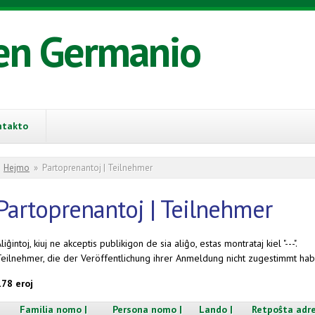
en Germanio
ntakto
You are here
Hejmo
»
Partoprenantoj | Teilnehmer
Partoprenantoj | Teilnehmer
liĝintoj, kiuj ne akceptis publikigon de sia aliĝo, estas montrataj kiel "---".
Teilnehmer, die der Veröffentlichung ihrer Anmeldung nicht zugestimmt habe
178 eroj
Familia nomo |
Persona nomo |
Lando |
Retpoŝta adre