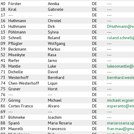
140
Förster
Annika
DE
---
118
Kiral
Gabriele
DE
---
117
---
---
DE
---
116
Huthmann
Christel
DE
---
115
Huthmann
Dirk
DE
DHuthmann@w
113
Pöhlmann
Sylvia
DE
---
110
Schnell
Roland
DE
roland.schnel
109
Pflügler
Wolfgang
DE
---
139
Beckmann
Markus
DE
---
152
Miseikyte
Rasa
DE
---
141
Riefer
Jarno
DE
---
178
Mantle
Luke
DE
lukeomantle@
171
Dichelle
David
DE
---
173
Westerhoff
Bernhard
DE
bernhard.west
174
Chen-Westerhoff
Liqun
DE
---
175
Gruner
Horst
DE
---
176
---
---
DE
---
177
Göring
Michael
DE
michael.w.goe
186
Cortes Franco
Alvaro
DE
esperanto@em
169
---
---
DE
---
187
Böhmeke
Joachim
DE
---
188
Spanò
Maria Rosaria
DE
mariarosaria.
189
Maurelli
Francesco
DE
fran.mau@gma