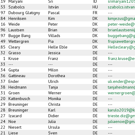
119
Maryani
Sri
ID
srimaryani12
153
Szabolcs
István
HU
szabolcs.istv
97
Dubourg Glatigny
Pascal
FR
---
184
Henriksen
Kim
DK
kimjezus@gma
16
Weide
Peter
DK
peter-weide@
196
Laustsen
Brian
DK
brianlaustseni
197
Bugge Bang
Villads
DK
buggebang@g
49
Wettergren
Pia
DK
frupiawetterg
185
Cleary
Helle Eble
DK
Hellecleary@g
132
Grasso
Jessica
DE
---
1
Kruse
Franz
DE
franz.kruse@e
133
---
---
DE
---
134
Gupta
Milon
DE
---
136
Gattineau
Dorothea
DE
---
137
Ender
Ulrich
DE
uli.ender@esp
138
Heidmann
Tanja
DE
tanjaheidmann@
131
Groen
Werner
DE
wernergroen@t
120
Kattenbusch
Monika
DE
---
129
Breuninger
Christa
DE
---
128
Breuninger
Karl
DE
karulo2019@kar
127
Izacard
Didier
DE
trieste.diz@g
124
Noe
Julia
DE
juliaenoe@gma
122
Niesert
Ursula
DE
---
121
Liese
Sven
DE
---