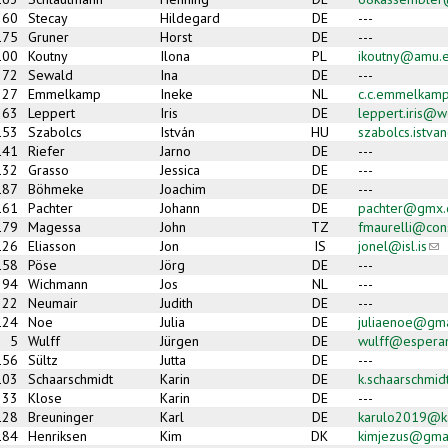
60
Stecay
Hildegard
DE
---
175
Gruner
Horst
DE
---
100
Koutny
Ilona
PL
ikoutny@amu.e
72
Sewald
Ina
DE
---
27
Emmelkamp
Ineke
NL
c.c.emmelkam
63
Leppert
Iris
DE
leppert.iris@
153
Szabolcs
István
HU
szabolcs.istv
141
Riefer
Jarno
DE
---
132
Grasso
Jessica
DE
---
187
Böhmeke
Joachim
DE
---
161
Pachter
Johann
DE
pachter@gmx.
179
Magessa
John
TZ
fmaurelli@cons
126
Eliasson
Jon
IS
jonel@isl.is
(li
158
Pöse
Jörg
DE
---
94
Wichmann
Jos
NL
---
22
Neumair
Judith
DE
---
124
Noe
Julia
DE
juliaenoe@gma
5
Wulff
Jürgen
DE
wulff@espera
156
Sültz
Jutta
DE
---
103
Schaarschmidt
Karin
DE
k.schaarschmi
33
Klose
Karin
DE
---
128
Breuninger
Karl
DE
karulo2019@kar
184
Henriksen
Kim
DK
kimjezus@gma