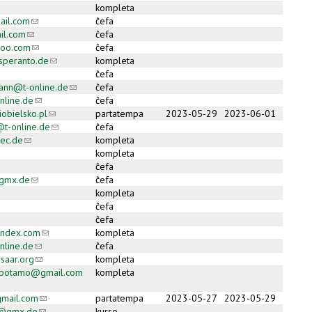
kompleta
ail.com
(link sends e-mail)
ĉefa
il.com
(link sends e-mail)
ĉefa
oo.com
(link sends e-mail)
ĉefa
speranto.de
(link sends e-mail)
kompleta
ĉefa
ann@t-online.de
(link sends e-mail)
ĉefa
nline.de
(link sends e-mail)
ĉefa
iobielsko.pl
(link sends e-mail)
partatempa
2023-05-29
2023-06-01
t-online.de
(link sends e-mail)
ĉefa
ec.de
(link sends e-mail)
kompleta
kompleta
ĉefa
gmx.de
(link sends e-mail)
ĉefa
kompleta
ĉefa
ĉefa
andex.com
(link sends e-mail)
kompleta
nline.de
(link sends e-mail)
ĉefa
saar.org
(link sends e-mail)
kompleta
popotamo@gmail.com
kompleta
ail)
mail.com
(link sends e-mail)
partatempa
2023-05-27
2023-05-29
r@gmx.de
(link sends e-mail)
kurso