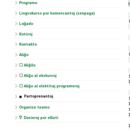
Programo
Lingvokurso por komencantoj (senpaga)
Loĝado
Kotizoj
Kontakto
Aliĝo
☐ Aliĝilo
☐ Aliĝo al ekskursoj
☐ Aliĝo al elektitaj programeroj
Partoprenantoj
⬤
Organiza teamo
∇ Dosieroj por elŝuti