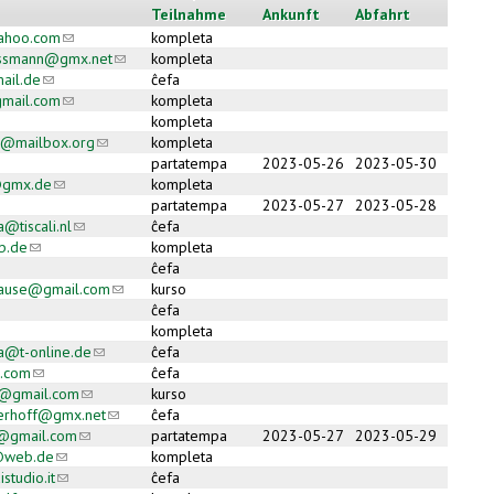
Teilnahme
Ankunft
Abfahrt
ahoo.com
(link sends e-mail)
kompleta
essmann@gmx.net
(link sends e-mail)
kompleta
ail.de
(link sends e-mail)
ĉefa
mail.com
(link sends e-mail)
kompleta
kompleta
o@mailbox.org
(link sends e-mail)
kompleta
partatempa
2023-05-26
2023-05-30
@gmx.de
(link sends e-mail)
kompleta
partatempa
2023-05-27
2023-05-28
@tiscali.nl
(link sends e-mail)
ĉefa
b.de
(link sends e-mail)
kompleta
ĉefa
hause@gmail.com
(link sends e-mail)
kurso
ĉefa
kompleta
a@t-online.de
(link sends e-mail)
ĉefa
l.com
(link sends e-mail)
ĉefa
h@gmail.com
(link sends e-mail)
kurso
erhoff@gmx.net
(link sends e-mail)
ĉefa
i@gmail.com
(link sends e-mail)
partatempa
2023-05-27
2023-05-29
z@web.de
(link sends e-mail)
kompleta
tudio.it
(link sends e-mail)
ĉefa