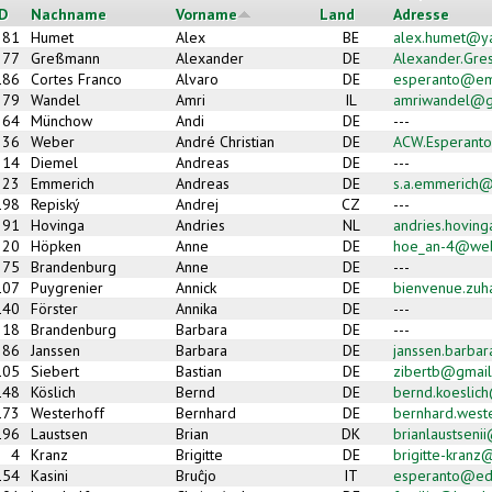
ID
Nachname
Vorname
Land
Adresse
81
Humet
Alex
BE
alex.humet@y
77
Greßmann
Alexander
DE
Alexander.Gr
186
Cortes Franco
Alvaro
DE
esperanto@em
79
Wandel
Amri
IL
amriwandel@g
64
Münchow
Andi
DE
---
36
Weber
André Christian
DE
ACW.Esperant
14
Diemel
Andreas
DE
---
23
Emmerich
Andreas
DE
s.a.emmerich
198
Repiský
Andrej
CZ
---
91
Hovinga
Andries
NL
andries.hovinga
20
Höpken
Anne
DE
hoe_an-4@we
75
Brandenburg
Anne
DE
---
107
Puygrenier
Annick
DE
bienvenue.zu
140
Förster
Annika
DE
---
18
Brandenburg
Barbara
DE
---
86
Janssen
Barbara
DE
janssen.barbar
105
Siebert
Bastian
DE
zibertb@gmai
148
Köslich
Bernd
DE
bernd.koeslic
173
Westerhoff
Bernhard
DE
bernhard.west
196
Laustsen
Brian
DK
brianlaustseni
4
Kranz
Brigitte
DE
brigitte-kran
154
Kasini
Bruĉjo
IT
esperanto@edis