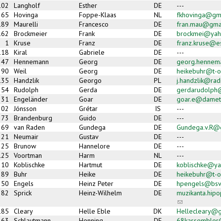
102
Langholf
Esther
DE
---
65
Hovinga
Foppe-Klaas
NL
fkhovinga@gm
189
Maurelli
Francesco
DE
fran.mau@gma
162
Brockmeier
Frank
DE
brockmei@yah
1
Kruse
Franz
DE
franz.kruse@e
118
Kiral
Gabriele
DE
---
47
Hennemann
Georg
DE
georg.hennem
90
Weil
Georg
DE
heikebuhr@t-o
135
Handzlik
Georgo
PL
j.handzlik@rad
54
Rudolph
Gerda
DE
gerdarudolph@
31
Engeländer
Goar
DE
goar.e@damet
202
Jónsson
Grétar
IS
---
73
Brandenburg
Guido
DE
---
69
van Raden
Gundega
DE
Gundega.v.R@
21
Neumair
Gustav
DE
---
25
Brunow
Hannelore
DE
---
125
Voortman
Harm
NL
---
10
Koblischke
Hartmut
DE
koblischke@y
89
Buhr
Heike
DE
heikebuhr@t-o
50
Engels
Heinz Peter
DE
hpengels@bsv
82
Sprick
Heinz-Wilhelm
DE
muzikanta.hi
(link sends e-m
185
Cleary
Helle Eble
DK
Hellecleary@g
163
Schlautmann
Henning
DE
68kassemble