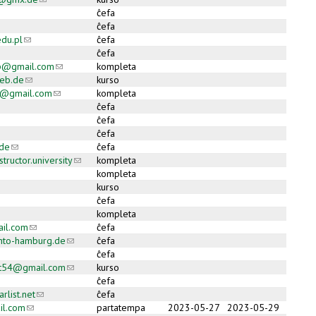
ĉefa
ĉefa
du.pl
(link sends e-mail)
ĉefa
ĉefa
p@gmail.com
(link sends e-mail)
kompleta
web.de
(link sends e-mail)
kurso
an@gmail.com
(link sends e-mail)
kompleta
ĉefa
ĉefa
ĉefa
de
(link sends e-mail)
ĉefa
tructor.university
(link sends e-mail)
kompleta
nk sends e-mail)
kompleta
kurso
ĉefa
kompleta
il.com
(link sends e-mail)
ĉefa
nto-hamburg.de
(link sends e-mail)
ĉefa
ĉefa
dt54@gmail.com
(link sends e-mail)
kurso
ĉefa
list.net
(link sends e-mail)
ĉefa
il.com
(link sends e-mail)
partatempa
2023-05-27
2023-05-29