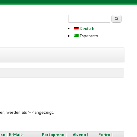
Search form
Serĉi
Deutsch
Esperanto
n, werden als "---" angezeigt.
so | E-Mail-
Partopreno |
Alveno |
Foriro |