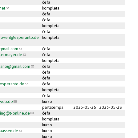
ĉefa
net
(link sends e-mail)
kompleta
ĉefa
ĉefa
kompleta
ĉefa
shoven@esperanto.de
kompleta
ail)
gmail.com
(link sends e-mail)
ĉefa
ermayer.de
(link sends e-mail)
ĉefa
kompleta
spano@gmail.com
(link sends e-mail)
ĉefa
ĉefa
ĉefa
esperanto.de
(link sends e-mail)
ĉefa
kompleta
ĉefa
web.de
(link sends e-mail)
kurso
partatempa
2023-05-26
2023-05-28
ring@t-online.de
(link sends e-mail)
ĉefa
kompleta
kurso
aassen.de
(link sends e-mail)
kurso
kurso