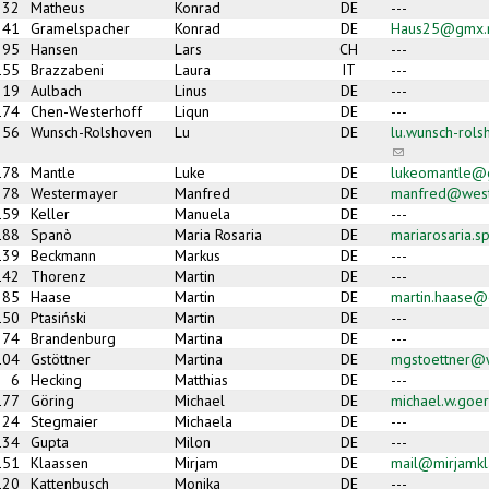
32
Matheus
Konrad
DE
---
41
Gramelspacher
Konrad
DE
Haus25@gmx.
95
Hansen
Lars
CH
---
155
Brazzabeni
Laura
IT
---
19
Aulbach
Linus
DE
---
174
Chen-Westerhoff
Liqun
DE
---
56
Wunsch-Rolshoven
Lu
DE
lu.wunsch-rol
(link sends e-m
178
Mantle
Luke
DE
lukeomantle@
78
Westermayer
Manfred
DE
manfred@west
159
Keller
Manuela
DE
---
188
Spanò
Maria Rosaria
DE
mariarosaria.
139
Beckmann
Markus
DE
---
142
Thorenz
Martin
DE
---
85
Haase
Martin
DE
martin.haase@
150
Ptasiński
Martin
DE
---
74
Brandenburg
Martina
DE
---
104
Gstöttner
Martina
DE
mgstoettner@
6
Hecking
Matthias
DE
---
177
Göring
Michael
DE
michael.w.goe
24
Stegmaier
Michaela
DE
---
134
Gupta
Milon
DE
---
151
Klaassen
Mirjam
DE
mail@mirjamkl
120
Kattenbusch
Monika
DE
---