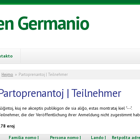
en Germanio
ntakto
You are here
Hejmo
»
Partoprenantoj | Teilnehmer
Partoprenantoj | Teilnehmer
liĝintoj, kiuj ne akceptis publikigon de sia aliĝo, estas montrataj kiel "---".
Teilnehmer, die der Veröffentlichung ihrer Anmeldung nicht zugestimmt habe
178 eroj
Familia nomo |
Persona nomo |
Lando |
Retpoŝta adre