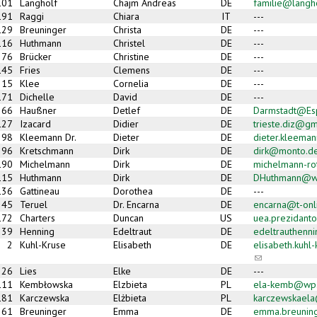
101
Langholf
Chajm Andreas
DE
familie@langho
191
Raggi
Chiara
IT
---
129
Breuninger
Christa
DE
---
116
Huthmann
Christel
DE
---
76
Brücker
Christine
DE
---
145
Fries
Clemens
DE
---
15
Klee
Cornelia
DE
---
171
Dichelle
David
DE
---
66
Haußner
Detlef
DE
Darmstadt@Es
127
Izacard
Didier
DE
trieste.diz@g
98
Kleemann Dr.
Dieter
DE
dieter.kleema
96
Kretschmann
Dirk
DE
dirk@monto.d
190
Michelmann
Dirk
DE
michelmann-r
115
Huthmann
Dirk
DE
DHuthmann@w
136
Gattineau
Dorothea
DE
---
45
Teruel
Dr. Encarna
DE
encarna@t-onl
172
Charters
Duncan
US
uea.prezidant
39
Henning
Edeltraut
DE
edeltrauthenn
2
Kuhl-Kruse
Elisabeth
DE
elisabeth.kuh
(link sends e-m
26
Lies
Elke
DE
---
111
Kembłowska
Elzbieta
PL
ela-kemb@wp.
181
Karczewska
Elżbieta
PL
karczewskael
61
Breuninger
Emma
DE
emma.breunin