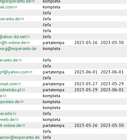
off@esperanto.de
(link sends e-mail)
kompleta
il.com
(link sends e-mail)
kompleta
ĉefa
peranto.de
(link sends e-mail)
ĉefa
ĉefa
ĉefa
alice-dsl.net
(link sends e-mail)
ĉefa
r@t-online.de
(link sends e-mail)
partatempa
2023-05-26
2023-05-30
nburg@esperanto.de
kompleta
ail)
eranto.de
(link sends e-mail)
ĉefa
ĉefa
kopf@yahoo.com
(link sends e-mail)
partatempa
2023-06-01
2023-06-01
ĉefa
mail.com
(link sends e-mail)
partatempa
2023-05-27
2023-05-29
iobielsko.pl
(link sends e-mail)
partatempa
2023-05-29
2023-06-01
de
(link sends e-mail)
kompleta
posteo.de
(link sends e-mail)
kompleta
kompleta
r.info
(link sends e-mail)
ĉefa
@web.de
(link sends e-mail)
kompleta
-online.de
(link sends e-mail)
partatempa
2023-05-26
2023-05-30
ĉefa
wanzer@esperanto.de
ĉefa