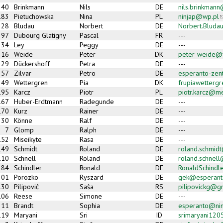
40
Brinkmann
Nils
DE
nils.brinkman
183
Pietuchowska
Nina
PL
ninjap@wp.pl
(
28
Bludau
Norbert
DE
Norbert.Bluda
97
Dubourg Glatigny
Pascal
FR
---
34
Ley
Peggy
DE
---
16
Weide
Peter
DK
peter-weide@
29
Dückershoff
Petra
DE
---
57
Zilvar
Petro
DE
esperanto-ze
49
Wettergren
Pia
DK
frupiawetterg
195
Karcz
Piotr
PL
piotr.karcz@m
167
Huber-Erdtmann
Radegunde
DE
---
170
Kurz
Rainer
DE
---
30
Könne
Ralf
DE
---
7
Glomp
Ralph
DE
---
152
Miseikyte
Rasa
DE
---
149
Schmidt
Roland
DE
roland.schmid
110
Schnell
Roland
DE
roland.schnel
84
Schindler
Ronald
DE
RonaldSchind
201
Porozko
Ryszard
DE
gek@esperant
130
Pilipoviĉ
Saŝa
RS
pilipovickg@g
106
Reese
Simone
DE
---
11
Brandt
Sophia
DE
esperanto@ni
119
Maryani
Sri
ID
srimaryani12