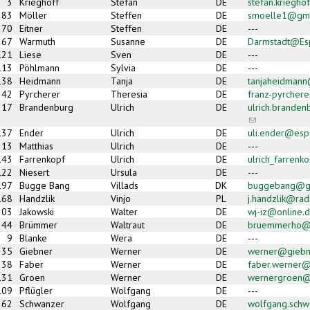
3
Krieghoff
Stefan
DE
stefan.kriegh
83
Möller
Steffen
DE
smoelle1@gma
70
Eitner
Steffen
DE
---
67
Warmuth
Susanne
DE
Darmstadt@Es
121
Liese
Sven
DE
---
113
Pöhlmann
Sylvia
DE
---
138
Heidmann
Tanja
DE
tanjaheidmann@
42
Pyrcherer
Theresia
DE
franz-pyrchere
17
Brandenburg
Ulrich
DE
ulrich.brande
(link sends e-m
137
Ender
Ulrich
DE
uli.ender@esp
13
Matthias
Ulrich
DE
---
143
Farrenkopf
Ulrich
DE
ulrich_farren
122
Niesert
Ursula
DE
---
197
Bugge Bang
Villads
DK
buggebang@g
168
Handzlik
Vinjo
PL
j.handzlik@rad
203
Jakowski
Walter
DE
wj-iz@online.
44
Brümmer
Waltraut
DE
bruemmerho@
9
Blanke
Wera
DE
---
35
Giebner
Werner
DE
werner@giebne
38
Faber
Werner
DE
faber.werner
131
Groen
Werner
DE
wernergroen@t
109
Pflügler
Wolfgang
DE
---
62
Schwanzer
Wolfgang
DE
wolfgang.sch