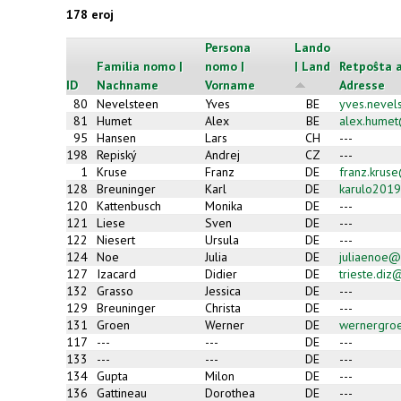
178 eroj
Persona
Lando
Familia nomo |
nomo |
| Land
Retpoŝta a
ID
Nachname
Vorname
Adresse
80
Nevelsteen
Yves
BE
yves.neve
81
Humet
Alex
BE
alex.hume
95
Hansen
Lars
CH
---
198
Repiský
Andrej
CZ
---
1
Kruse
Franz
DE
franz.krus
128
Breuninger
Karl
DE
karulo2019
120
Kattenbusch
Monika
DE
---
121
Liese
Sven
DE
---
122
Niesert
Ursula
DE
---
124
Noe
Julia
DE
juliaenoe@
127
Izacard
Didier
DE
trieste.di
132
Grasso
Jessica
DE
---
129
Breuninger
Christa
DE
---
131
Groen
Werner
DE
wernergroe
117
---
---
DE
---
133
---
---
DE
---
134
Gupta
Milon
DE
---
136
Gattineau
Dorothea
DE
---