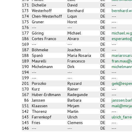
171
Dichelle
David
DE
---
173
Westerhoff
Bernhard
DE
bernhard.w
174
Chen-Westerhoff
Liqun
DE
---
175
Gruner
Horst
DE
---
176
---
---
DE
---
177
Göring
Michael
DE
michael.w.
186
Cortes Franco
Alvaro
DE
esperanto
169
---
---
DE
---
187
Böhmeke
Joachim
DE
---
188
Spanò
Maria Rosaria
DE
mariarosar
189
Maurelli
Francesco
DE
fran.mau@
190
Michelmann
Dirk
DE
michelman
194
---
---
DE
---
199
---
---
DE
---
201
Porozko
Ryszard
DE
gek@esper
170
Kurz
Rainer
DE
---
167
Huber-Erdtmann
Radegunde
DE
---
86
Janssen
Barbara
DE
janssen.ba
151
Klaassen
Mirjam
DE
mail@mirja
142
Thorenz
Martin
DE
---
143
Farrenkopf
Ulrich
DE
ulrich_far
145
Fries
Clemens
DE
---
146
---
---
DE
---