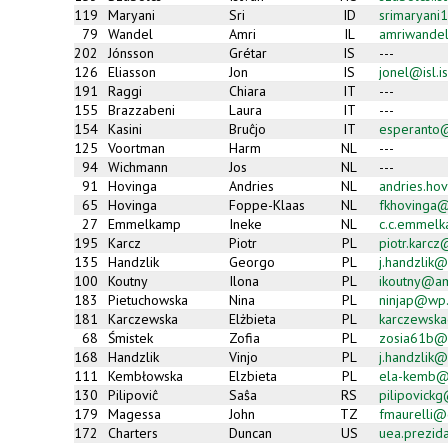
119
Maryani
Sri
ID
srimaryan
79
Wandel
Amri
IL
amriwande
202
Jónsson
Grétar
IS
---
126
Eliasson
Jon
IS
jonel@isl.is
191
Raggi
Chiara
IT
---
155
Brazzabeni
Laura
IT
---
154
Kasini
Bruĉjo
IT
esperanto@
125
Voortman
Harm
NL
---
94
Wichmann
Jos
NL
---
91
Hovinga
Andries
NL
andries.hov
65
Hovinga
Foppe-Klaas
NL
fkhovinga
27
Emmelkamp
Ineke
NL
c.c.emmel
195
Karcz
Piotr
PL
piotr.karc
135
Handzlik
Georgo
PL
j.handzlik@
100
Koutny
Ilona
PL
ikoutny@am
183
Pietuchowska
Nina
PL
ninjap@wp.
181
Karczewska
Elżbieta
PL
karczewsk
68
Śmistek
Zofia
PL
zosia61b@
168
Handzlik
Vinjo
PL
j.handzlik@
111
Kembłowska
Elzbieta
PL
ela-kemb@
130
Pilipoviĉ
Saŝa
RS
pilipovick
179
Magessa
John
TZ
fmaurelli@c
172
Charters
Duncan
US
uea.prezid