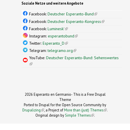
Soziale Netze und weitere Angebote
Facebook:
Deutscher Esperanto-Bund
(link is
external)
Facebook:
Deutscher Esperanto-Kongress
(link is
external)
Facebook:
Luminesk'
(link is external)
Instagram:
esperantobund
(link is external)
Twitter:
Esperanto_D
(link is external)
Telegram:
telegramo.org
(link is external)
YouTube:
Deutscher Esperanto-Bund: Sehenswertes
(link is external)
2026 Esperanto en Germanio- This is a Free Drupal
Theme
Ported to Drupal for the Open Source Community by
Drupalizing
(link is external)
, a Project of
More than (just) Themes
(link is
.
Original design by
Simple Themes
.
(link is
external)
external)