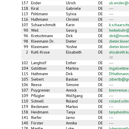
137
Ender
Ulrich
DE
uli.ender@
118
Kiral
Gabriele
DE
---
113
Pöhlmann
Sylvia
DE
---
116
Huthmann
Christel
DE
---
103
Schaarschmidt
Karin
DE
k.schaarsc
90
Weil
Georg
DE
heikebuhr@
96
Kretschmann
Dirk
DE
dirk@mont
98
Kleemann Dr.
Dieter
DE
dieter.kle
99
Kleemann
Yoshie
DE
dieter.kle
2
Kuhl-Kruse
Elisabeth
DE
elisabeth.
(link
sends
102
Langholf
Esther
DE
---
e-
104
Gstöttner
Martina
DE
mgstoettn
mail)
115
Huthmann
Dirk
DE
DHuthman
105
Siebert
Bastian
DE
zibertb@g
106
Reese
Simone
DE
---
107
Puygrenier
Annick
DE
bienvenue
109
Pflügler
Wolfgang
DE
---
110
Schnell
Roland
DE
roland.sch
139
Beckmann
Markus
DE
---
138
Heidmann
Tanja
DE
tanjaheidm
141
Riefer
Jarno
DE
---
140
Förster
Annika
DE
---
178
Mantle
Luke
DE
lukeomant