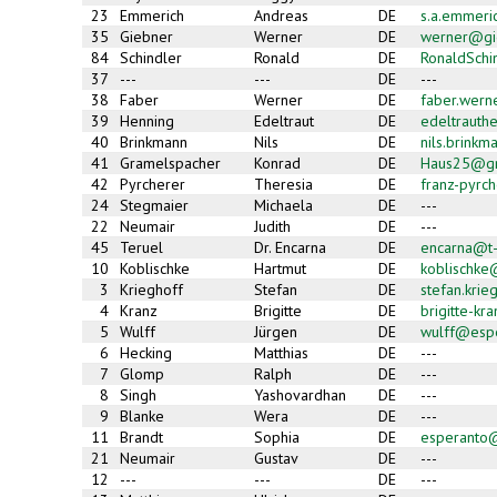
23
Emmerich
Andreas
DE
s.a.emmer
35
Giebner
Werner
DE
werner@gie
84
Schindler
Ronald
DE
RonaldSch
37
---
---
DE
---
38
Faber
Werner
DE
faber.wer
39
Henning
Edeltraut
DE
edeltrauth
40
Brinkmann
Nils
DE
nils.brink
41
Gramelspacher
Konrad
DE
Haus25@gm
42
Pyrcherer
Theresia
DE
franz-pyrc
24
Stegmaier
Michaela
DE
---
22
Neumair
Judith
DE
---
45
Teruel
Dr. Encarna
DE
encarna@t-
10
Koblischke
Hartmut
DE
koblischk
3
Krieghoff
Stefan
DE
stefan.kri
4
Kranz
Brigitte
DE
brigitte-k
5
Wulff
Jürgen
DE
wulff@esp
6
Hecking
Matthias
DE
---
7
Glomp
Ralph
DE
---
8
Singh
Yashovardhan
DE
---
9
Blanke
Wera
DE
---
11
Brandt
Sophia
DE
esperanto
21
Neumair
Gustav
DE
---
12
---
---
DE
---