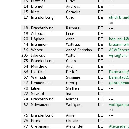
13
Matthias
Ulrich
DE
---
14
Diemel
Andreas
DE
---
15
Klee
Cornelia
DE
---
17
Brandenburg
Ulrich
DE
ulrich.bra
(link
sends
18
Brandenburg
Barbara
DE
---
e-
19
Aulbach
Linus
DE
---
mail)
20
Höpken
Anne
DE
hoe_an-4@
44
Brümmer
Waltraut
DE
bruemmerh
36
Weber
André Christian
DE
ACW.Esper
203
Jakowski
Walter
DE
wj-iz@onli
73
Brandenburg
Guido
DE
---
64
Münchow
Andi
DE
---
66
Haußner
Detlef
DE
Darmstadt
67
Warmuth
Susanne
DE
Darmstadt
47
Hennemann
Georg
DE
georg.hen
70
Eitner
Steffen
DE
---
72
Sewald
Ina
DE
---
74
Brandenburg
Martina
DE
---
62
Schwanzer
Wolfgang
DE
wolfgang.
(link
sends
75
Brandenburg
Anne
DE
---
e-
76
Brücker
Christine
DE
---
mail)
77
Greßmann
Alexander
DE
Alexander