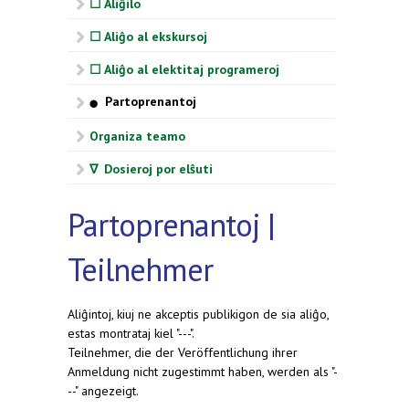
☐ Aliĝilo
☐ Aliĝo al ekskursoj
☐ Aliĝo al elektitaj programeroj
Partoprenantoj
⬤
Organiza teamo
∇ Dosieroj por elŝuti
Partoprenantoj |
Teilnehmer
Aliĝintoj, kiuj ne akceptis publikigon de sia aliĝo,
estas montrataj kiel "---".
Teilnehmer, die der Veröffentlichung ihrer
Anmeldung nicht zugestimmt haben, werden als "-
--" angezeigt.