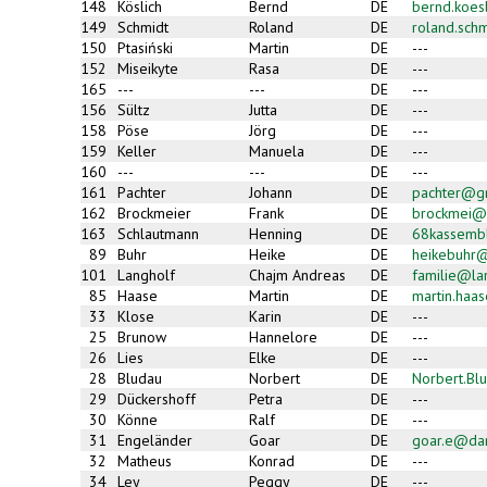
148
Köslich
Bernd
DE
bernd.koes
149
Schmidt
Roland
DE
roland.sch
150
Ptasiński
Martin
DE
---
152
Miseikyte
Rasa
DE
---
165
---
---
DE
---
156
Sültz
Jutta
DE
---
158
Pöse
Jörg
DE
---
159
Keller
Manuela
DE
---
160
---
---
DE
---
161
Pachter
Johann
DE
pachter@g
162
Brockmeier
Frank
DE
brockmei@
163
Schlautmann
Henning
DE
68kassemb
89
Buhr
Heike
DE
heikebuhr@
101
Langholf
Chajm Andreas
DE
familie@la
85
Haase
Martin
DE
martin.haa
33
Klose
Karin
DE
---
25
Brunow
Hannelore
DE
---
26
Lies
Elke
DE
---
28
Bludau
Norbert
DE
Norbert.Bl
29
Dückershoff
Petra
DE
---
30
Könne
Ralf
DE
---
31
Engeländer
Goar
DE
goar.e@da
32
Matheus
Konrad
DE
---
34
Ley
Peggy
DE
---