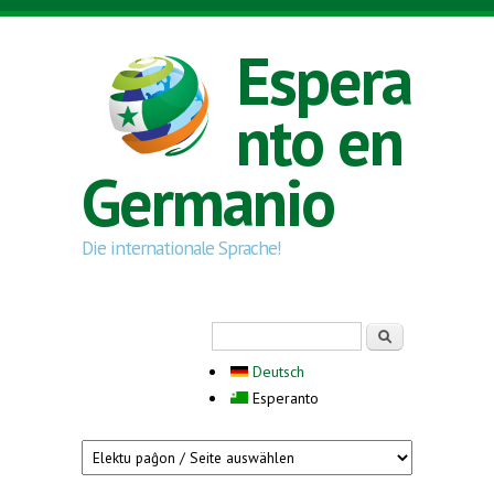
Skip to main content
Espera
nto en
Germanio
Die internationale Sprache!
Search form
Serĉi
Deutsch
Esperanto