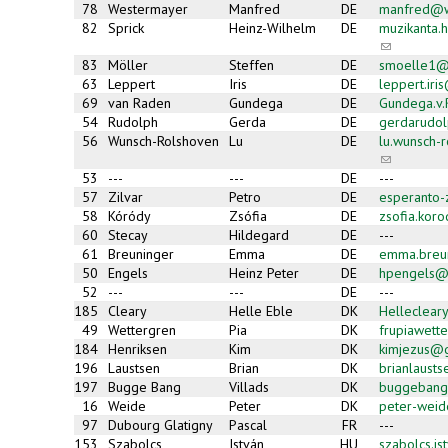
78
Westermayer
Manfred
DE
manfred@w
82
Sprick
Heinz-Wilhelm
DE
muzikanta
(link
sends
83
Möller
Steffen
DE
smoelle1@
e-
63
Leppert
Iris
DE
leppert.ir
mail)
69
van Raden
Gundega
DE
Gundega.v
54
Rudolph
Gerda
DE
gerdarudol
56
Wunsch-Rolshoven
Lu
DE
lu.wunsch-
(link
sends
53
---
---
DE
---
e-
57
Zilvar
Petro
DE
esperanto
mail)
58
Kóródy
Zsófia
DE
zsofia.kor
60
Stecay
Hildegard
DE
---
61
Breuninger
Emma
DE
emma.breu
50
Engels
Heinz Peter
DE
hpengels@
52
---
---
DE
---
185
Cleary
Helle Eble
DK
Helleclea
49
Wettergren
Pia
DK
frupiawett
184
Henriksen
Kim
DK
kimjezus@
196
Laustsen
Brian
DK
brianlaust
197
Bugge Bang
Villads
DK
buggebang
16
Weide
Peter
DK
peter-wei
97
Dubourg Glatigny
Pascal
FR
---
153
Szabolcs
István
HU
szabolcs.i