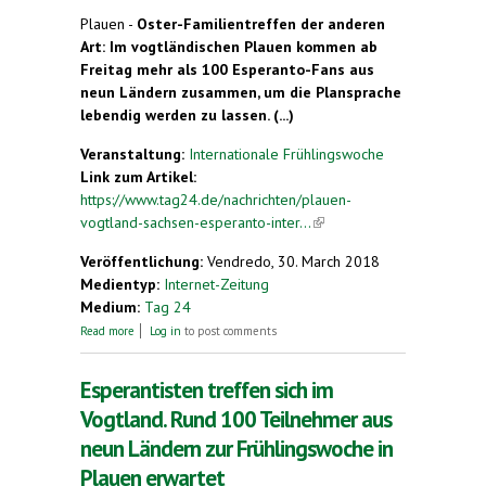
Plauen -
Oster-Familientreffen der anderen
Art: Im vogtländischen Plauen kommen ab
Freitag mehr als 100 Esperanto-Fans aus
neun Ländern zusammen, um die Plansprache
lebendig werden zu lassen. (...)
Veranstaltung:
Internationale Frühlingswoche
Link zum Artikel:
https://www.tag24.de/nachrichten/plauen-
vogtland-sachsen-esperanto-inter...
(link is
external)
Veröffentlichung:
Vendredo, 30. March 2018
Medientyp:
Internet-Zeitung
Medium:
Tag 24
about Erstes Internationales Esperanto-Treffen in
Read more
Log in
to post comments
Sachsen. Teilnehmer aus Deutschland, Tschechien,
Polen, Frankreich, Österreich, Schweden und
Kanada in Plauen erwartet
Esperantisten treffen sich im
Vogtland. Rund 100 Teilnehmer aus
neun Ländern zur Frühlingswoche in
Plauen erwartet