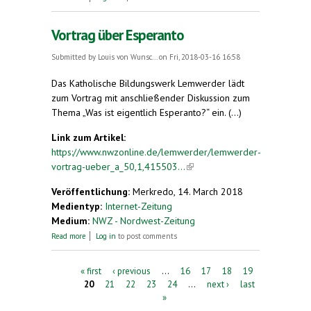
Vortrag über Esperanto
Submitted by
Louis von Wunsc...
on Fri, 2018-03-16 16:58
Das Katholische Bildungswerk Lemwerder lädt
zum Vortrag mit anschließender Diskussion zum
Thema „Was ist eigentlich Esperanto?“ ein. (...)
Link zum Artikel:
https://www.nwzonline.de/lemwerder/lemwerder-
vortrag-ueber_a_50,1,415503...
(link is external)
Veröffentlichung:
Merkredo, 14. March 2018
Medientyp:
Internet-Zeitung
Medium:
NWZ - Nordwest-Zeitung
about Vortrag über Esperanto
Read more
Log in
to post comments
Pages
« first
‹ previous
…
16
17
18
19
20
21
22
23
24
…
next ›
last
»