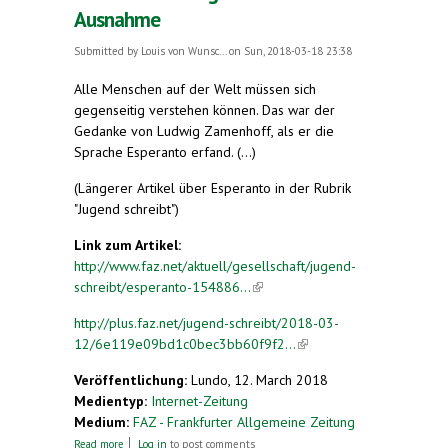
Ausnahme
Submitted by
Louis von Wunsc...
on Sun, 2018-03-18 23:38
Alle Menschen auf der Welt müssen sich
gegenseitig verstehen können. Das war der
Gedanke von Ludwig Zamenhoff, als er die
Sprache Esperanto erfand. (...)
(Längerer Artikel über Esperanto in der Rubrik
"Jugend schreibt")
Link zum Artikel:
http://www.faz.net/aktuell/gesellschaft/jugend-
schreibt/esperanto-154886...
(link is external)
http://plus.faz.net/jugend-schreibt/2018-03-
12/6e119e09bd1c0bec3bb60f9f2...
(link is
external)
Veröffentlichung:
Lundo, 12. March 2018
Medientyp:
Internet-Zeitung
Medium:
FAZ - Frankfurter Allgemeine Zeitung
about 16 Grammatikregeln ohne Ausnahme
Read more
Log in
to post comments