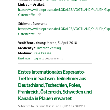
Link zum Artikel:
https://www.freiepresse.de/LOKALES/VOGTLAND/PLAUEN/Esp
Ostertreffe...
(link is external)
Stichwort Esperanto
https://www.freiepresse.de/LOKALES/VOGTLAND/PLAUEN/Esp
Ostertreffe...
(link is external)
Veröffentlichung:
Mardo, 3. April 2018
Medientyp:
Internet-Zeitung
Medium:
Freie Presse
about Esperanto-Ostertreffen erstmals im Osten
Read more
Log in
to post comments
Erstes Internationales Esperanto-
Treffen in Sachsen. Teilnehmer aus
Deutschland, Tschechien, Polen,
Frankreich, Österreich, Schweden und
Kanada in Plauen erwartet
Submitted by
Louis von Wunsc...
on Fri, 2018-03-30 09:51