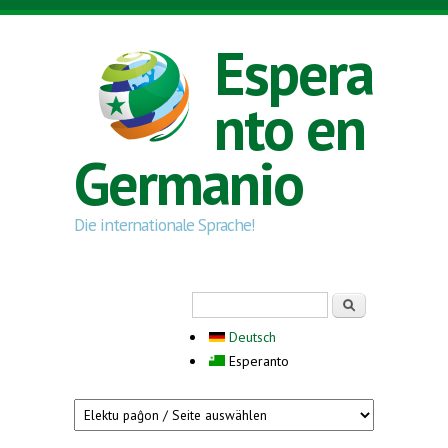
Skip to main content
Espera
nto en
Germanio
Die internationale Sprache!
Search form
Serĉi
Deutsch
Esperanto