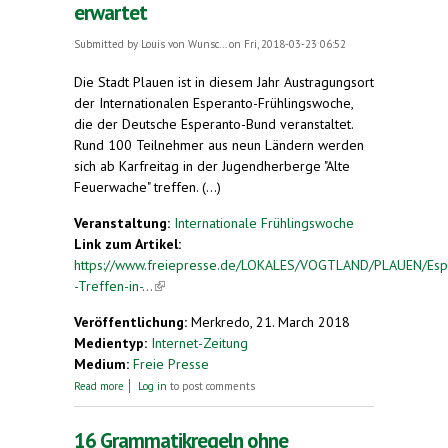
erwartet
Submitted by
Louis von Wunsc...
on Fri, 2018-03-23 06:52
Die Stadt Plauen ist in diesem Jahr Austragungsort
der Internationalen Esperanto-Frühlingswoche,
die der Deutsche Esperanto-Bund veranstaltet.
Rund 100 Teilnehmer aus neun Ländern werden
sich ab Karfreitag in der Jugendherberge "Alte
Feuerwache" treffen. (...)
Veranstaltung:
Internationale Frühlingswoche
Link zum Artikel:
https://www.freiepresse.de/LOKALES/VOGTLAND/PLAUEN/Esp
-Treffen-in-...
(link is external)
Veröffentlichung:
Merkredo, 21. March 2018
Medientyp:
Internet-Zeitung
Medium:
Freie Presse
about Esperanto: Treffen in Plauen. Rund 100
Read more
Log in
to post comments
Teilnehmer aus neun Ländern erwartet
16 Grammatikregeln ohne