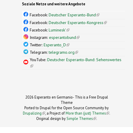
Soziale Netze und weitere Angebote
Facebook:
Deutscher Esperanto-Bund
(link is
external)
Facebook:
Deutscher Esperanto-Kongress
(link is
external)
Facebook:
Luminesk'
(link is external)
Instagram:
esperantobund
(link is external)
Twitter:
Esperanto_D
(link is external)
Telegram:
telegramo.org
(link is external)
YouTube:
Deutscher Esperanto-Bund: Sehenswertes
(link is external)
2026 Esperanto en Germanio- This is a Free Drupal
Theme
Ported to Drupal for the Open Source Community by
Drupalizing
(link is external)
, a Project of
More than (just) Themes
(link is
.
Original design by
Simple Themes
.
(link is
external)
external)