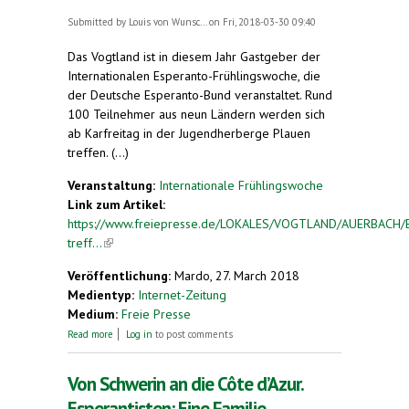
Submitted by
Louis von Wunsc...
on Fri, 2018-03-30 09:40
Das Vogtland ist in diesem Jahr Gastgeber der
Internationalen Esperanto-Frühlingswoche, die
der Deutsche Esperanto-Bund veranstaltet. Rund
100 Teilnehmer aus neun Ländern werden sich
ab Karfreitag in der Jugendherberge Plauen
treffen. (...)
Veranstaltung:
Internationale Frühlingswoche
Link zum Artikel:
https://www.freiepresse.de/LOKALES/VOGTLAND/AUERBACH/Es
treff...
(link is external)
Veröffentlichung:
Mardo, 27. March 2018
Medientyp:
Internet-Zeitung
Medium:
Freie Presse
about Esperantisten treffen sich im Vogtland. Rund
Read more
Log in
to post comments
100 Teilnehmer aus neun Ländern zur
Frühlingswoche in Plauen erwartet
Von Schwerin an die Côte d’Azur.
Esperantisten: Eine Familie