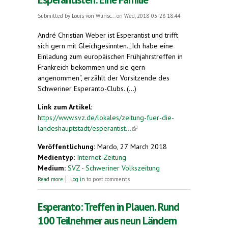
Submitted by
Louis von Wunsc...
on Wed, 2018-03-28 18:44
André Christian Weber ist Esperantist und trifft
sich gern mit Gleichgesinnten. „Ich habe eine
Einladung zum europäischen Frühjahrstreffen in
Frankreich bekommen und sie gern
angenommen“, erzählt der Vorsitzende des
Schweriner Esperanto-Clubs. (...)
Link zum Artikel:
https://www.svz.de/lokales/zeitung-fuer-die-
landeshauptstadt/esperantist...
(link is external)
Veröffentlichung:
Mardo, 27. March 2018
Medientyp:
Internet-Zeitung
Medium:
SVZ - Schweriner Volkszeitung
about Von Schwerin an die Côte d’Azur.
Read more
Log in
to post comments
Esperantisten: Eine Familie
Esperanto: Treffen in Plauen. Rund
100 Teilnehmer aus neun Ländern