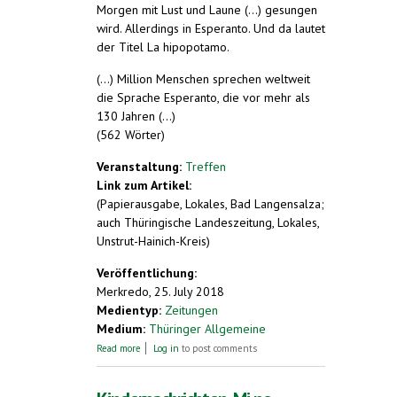
Morgen mit Lust und Laune (...) gesungen
wird. Allerdings in Esperanto. Und da lautet
der Titel La hipopotamo.
(...) Million Menschen sprechen weltweit
die Sprache Esperanto, die vor mehr als
130 Jahren (...)
(562 Wörter)
Veranstaltung:
Treffen
Link zum Artikel:
(Papierausgabe, Lokales, Bad Langensalza;
auch Thüringische Landeszeitung, Lokales,
Unstrut-Hainich-Kreis)
Veröffentlichung:
Merkredo, 25. July 2018
Medientyp:
Zeitungen
Medium:
Thüringer Allgemeine
about Die Esperanto-Familien schwärmen
Read more
Log in
to post comments
von Mühlhausen