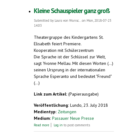
Kleine Schauspieler ganz groß
Submitted by
Louis von Wunsc...
on Mon, 2018-07-23
14:03
Theatergruppe des Kindergartens St.
Elisabeth feiert Premiere.
Kooperation mit Schülerzentrum
Die Sprache ist der Schlüssel zur Welt,
sagt Yvonne Mellau. Mit diesen Worten (...)
seinen Ursprung in der internationalen
Sprache Esperanto und bedeutet "Freund"
(...)
Link zum Artikel:
(Papierausgabe)
Veröffentlichung:
Lundo, 23. July 2018
Medientyp:
Zeitungen
Medium:
Passauer Neue Presse
about Kleine Schauspieler ganz groß
Read more
Log in
to post comments