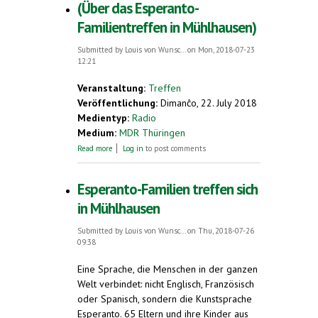
(Über das Esperanto-
Familientreffen in Mühlhausen)
Submitted by
Louis von Wunsc...
on Mon, 2018-07-23
12:21
Veranstaltung:
Treffen
Veröffentlichung:
Dimanĉo, 22. July 2018
Medientyp:
Radio
Medium:
MDR Thüringen
about (Über das Esperanto-Familientreffen
Read more
Log in
to post comments
in Mühlhausen)
Esperanto-Familien treffen sich
in Mühlhausen
Submitted by
Louis von Wunsc...
on Thu, 2018-07-26
09:38
Eine Sprache, die Menschen in der ganzen
Welt verbindet: nicht Englisch, Französisch
oder Spanisch, sondern die Kunstsprache
Esperanto. 65 Eltern und ihre Kinder aus