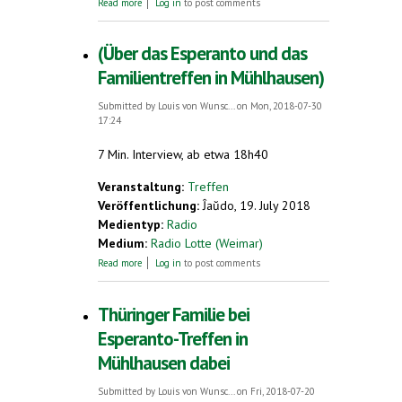
Read more
Log in
to post comments
Deutsch, Vietnamesisch, Esperanto: Lio lernt
drei Muttersprachen
(Über das Esperanto und das
Familientreffen in Mühlhausen)
Submitted by
Louis von Wunsc...
on Mon, 2018-07-30
17:24
7 Min. Interview, ab etwa 18h40
Veranstaltung:
Treffen
Veröffentlichung:
Ĵaŭdo, 19. July 2018
Medientyp:
Radio
Medium:
Radio Lotte (Weimar)
about (Über das Esperanto und das
Read more
Log in
to post comments
Familientreffen in Mühlhausen)
Thüringer Familie bei
Esperanto-Treffen in
Mühlhausen dabei
Submitted by
Louis von Wunsc...
on Fri, 2018-07-20