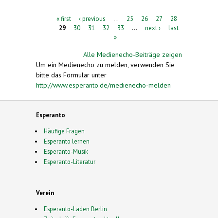
Pages
« first
‹ previous
…
25
26
27
28
29
30
31
32
33
…
next ›
last
»
Alle Medienecho-Beiträge zeigen
Um ein Medienecho zu melden, verwenden Sie
bitte das Formular unter
http://www.esperanto.de/medienecho-melden
Esperanto
Häufige Fragen
Esperanto lernen
Esperanto-Musik
Esperanto-Literatur
Verein
Esperanto-Laden Berlin