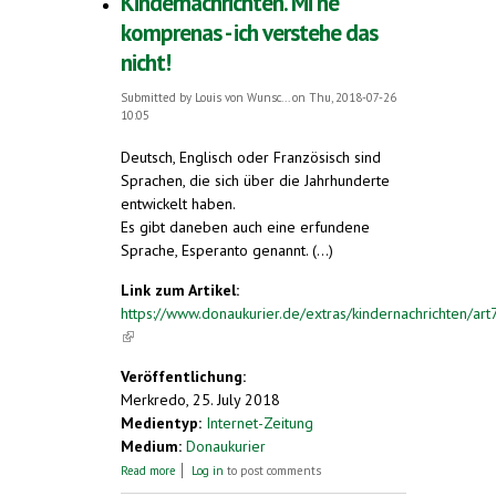
Kindernachrichten. Mi ne
komprenas - ich verstehe das
nicht!
Submitted by
Louis von Wunsc...
on Thu, 2018-07-26
10:05
Deutsch, Englisch oder Französisch sind
Sprachen, die sich über die Jahrhunderte
entwickelt haben.
Es gibt daneben auch eine erfundene
Sprache, Esperanto genannt. (...)
Link zum Artikel:
https://www.donaukurier.de/extras/kindernachrichten/a
(link is external)
Veröffentlichung:
Merkredo, 25. July 2018
Medientyp:
Internet-Zeitung
Medium:
Donaukurier
about Kindernachrichten. Mi ne komprenas -
Read more
Log in
to post comments
ich verstehe das nicht!