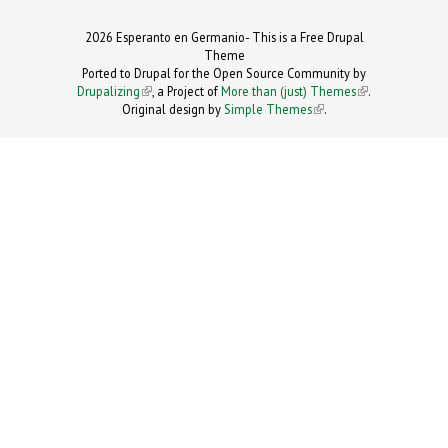
2026 Esperanto en Germanio- This is a Free Drupal
Theme
Ported to Drupal for the Open Source Community by
Drupalizing
(link is external)
, a Project of
More than (just) Themes
(link is
.
Original design by
Simple Themes
.
(link is
external)
external)