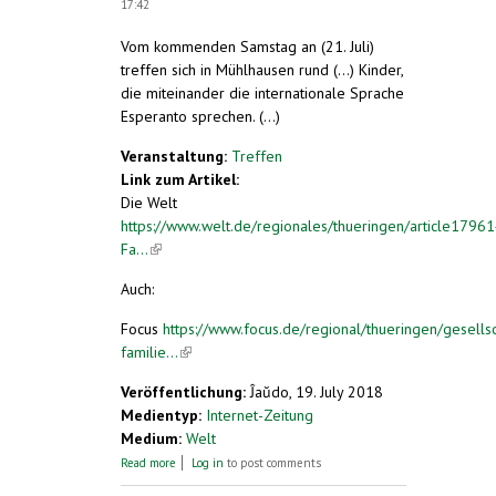
17:42
Vom kommenden Samstag an (21. Juli)
treffen sich in Mühlhausen rund (...) Kinder,
die miteinander die internationale Sprache
Esperanto sprechen. (...)
Veranstaltung:
Treffen
Link zum Artikel:
Die Welt
https://www.welt.de/regionales/thueringen/article1796
Fa...
(link is external)
Auch:
Focus
https://www.focus.de/regional/thueringen/gesellsc
familie...
(link is external)
Veröffentlichung:
Ĵaŭdo, 19. July 2018
Medientyp:
Internet-Zeitung
Medium:
Welt
about Thüringer Familie bei Esperanto-
Read more
Log in
to post comments
Treffen in Mühlhausen dabei