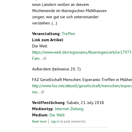
neun Ländern wollen an diesem
Wochenende im thüringischen Mühlhausen
zeigen, wie gut sie sich untereinander
verstehen. (...)
Veranstaltung:
Treffen
Link zum Artikel:
Die Welt
https://www.welt.de/regionales/thueringen/article1797
Fam...
(link is external)
Außerdem (teilweise 20. 7.)
FAZ Gesellschaft Menschen. Esperanto-Treffen in Mülhe
http://www.faz.net/aktuell/gesellschaft/menschen/espera
mu...
(link is external)
Veröffentlichung:
Sabato, 21. July 2018
Medientyp:
Internet-Zeitung
Medium:
Die Welt
about Esperanto-Familien treffen sich in
Read more
Log in
to post comments
Mühlhausen