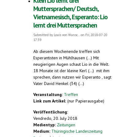
Klein Lio lernt drei
Muttersprachen/ Deutsch,
Vietnamesisch, Esperanto: Lio
lernt drei Muttersprachen
Submitted by
Louis von Wunsc...
on Fri, 2018-07-20
17:39
Ab diesem Wochenende treffen sich
Esperantisten in Mühlhausen (...) Mit
neugierigen Augen schaut Lio in die Welt.
18 Monate ist der kleine Kerl (...) mit ihm
sprechen, dann nutzen wir Esperanto , sagt
Vater David Henkel (34) (...)
Veranstaltung:
Treffen
Link zum Artikel:
(nur Papierausgabe)
Veröffentlichung:
Vendredo, 20. July 2018
Medientyp:
Zeitungen
Medium:
Thüringische Landeszeitung
about Klein Lio lernt drei Muttersprachen/