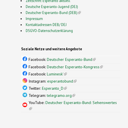
Zeitschrift: Esperanto aktuell
Deutsche Esperanto-Jugend (DEJ)
Deutscher Esperanto-Bund (DEB)
(link is external)
Impressum
Kontaktadressen DEB/ DEJ
DSGVO-Datenschutzerklärung
Soziale Netze und weitere Angebote
Facebook:
Deutscher Esperanto-Bund
(link is
external)
Facebook:
Deutscher Esperanto-Kongress
(link is
external)
Facebook:
Luminesk'
(link is external)
Instagram:
esperantobund
(link is external)
Twitter:
Esperanto_D
(link is external)
Telegram:
telegramo.org
(link is external)
YouTube:
Deutscher Esperanto-Bund: Sehenswertes
(link is external)