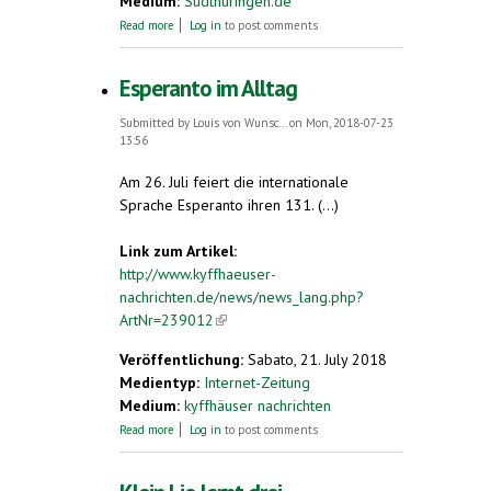
Medium:
Südthüringen.de
about Esperanto in Mühlhausen - Familien
Read more
Log in
to post comments
aus neun Ländern auf Freizeit
Esperanto im Alltag
Submitted by
Louis von Wunsc...
on Mon, 2018-07-23
13:56
Am 26. Juli feiert die internationale
Sprache Esperanto ihren 131. (...)
Link zum Artikel:
http://www.kyffhaeuser-
nachrichten.de/news/news_lang.php?
ArtNr=239012
(link is external)
Veröffentlichung:
Sabato, 21. July 2018
Medientyp:
Internet-Zeitung
Medium:
kyffhäuser nachrichten
about Esperanto im Alltag
Read more
Log in
to post comments