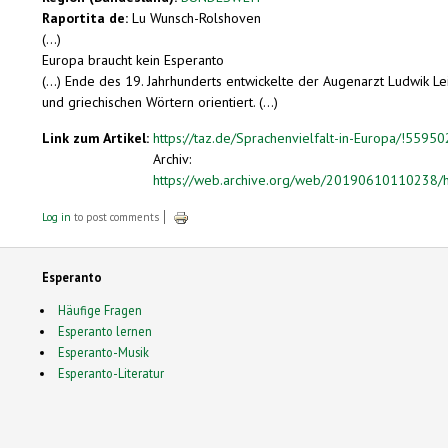
Raportita de:
Lu Wunsch-Rolshoven
(...)
Europa braucht kein Esperanto
(...)
Ende des 19. Jahrhunderts entwickelte der Augenarzt Ludwik Lei
und griechischen Wörtern orientiert. (...)
Link zum Artikel:
https://taz.de/Sprachenvielfalt-in-Europa/!55950
Archiv:
https://web.archive.org/web/20190610110238/htt
Log in
to post comments
Esperanto
Häufige Fragen
Esperanto lernen
Esperanto-Musik
Esperanto-Literatur