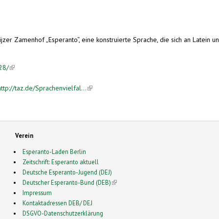
jzer Zamenhof „Esperanto“, eine konstruierte Sprache, die sich an Latein 
28/
(link is external)
p://taz.de/Sprachenvielfal...
(link is external)
Verein
Esperanto-Laden Berlin
Zeitschrift: Esperanto aktuell
Deutsche Esperanto-Jugend (DEJ)
Deutscher Esperanto-Bund (DEB)
(link is external)
Impressum
Kontaktadressen DEB/ DEJ
DSGVO-Datenschutzerklärung