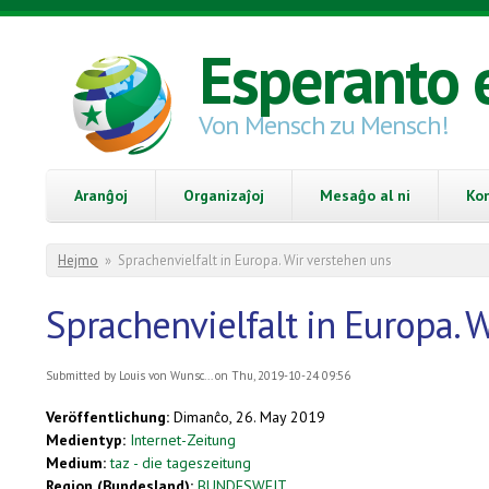
Skip to main content
Esperanto 
Von Mensch zu Mensch!
Aranĝoj
Organizaĵoj
Mesaĝo al ni
Ko
You are here
Hejmo
»
Sprachenvielfalt in Europa. Wir verstehen uns
Sprachenvielfalt in Europa. 
Submitted by
Louis von Wunsc...
on Thu, 2019-10-24 09:56
Veröffentlichung:
Dimanĉo, 26. May 2019
Medientyp:
Internet-Zeitung
Medium:
taz - die tageszeitung
Region (Bundesland):
BUNDESWEIT